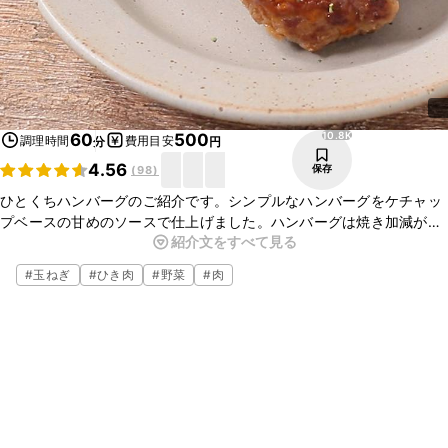
10.8K
60
500
調理時間
費用目安
分
円
4.56
保存
(
98
)
ひとくちハンバーグのご紹介です。シンプルなハンバーグをケチャッ
プベースの甘めのソースで仕上げました。ハンバーグは焼き加減が難
紹介文をすべて見る
しいですが、ひとくちサイズなら失敗も少ないですよ。ぜひ作ってみ
てくださいね。
#
玉ねぎ
#
ひき肉
#
野菜
#
肉