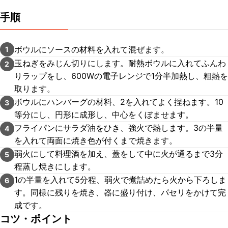
手順
ボウルにソースの材料を入れて混ぜます。
1
玉ねぎをみじん切りにします。耐熱ボウルに入れてふんわ
2
りラップをし、600Wの電子レンジで1分半加熱し、粗熱を
取ります。
ボウルにハンバーグの材料、2を入れてよく捏ねます。10
3
等分にし、円形に成形し、中心をくぼませます。
フライパンにサラダ油をひき、強火で熱します。3の半量
4
を入れて両面に焼き色が付くまで焼きます。
弱火にして料理酒を加え、蓋をして中に火が通るまで3分
5
程蒸し焼きにします。
1の半量を入れて5分程、弱火で煮詰めたら火から下ろしま
6
す。同様に残りを焼き、器に盛り付け、パセリをかけて完
成です。
コツ・ポイント