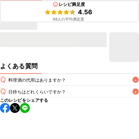
レシピ満足度
4.56
98
人の平均満足度
よくある質問
Q
料理酒の代用はありますか？
+
Q
日持ちはどれくらいですか？
+
A
このレシピをシェアする
保存期間は冷蔵で翌日中が目安です。なるべくお早めにお召
し上がりください。

A
※日持ちは目安です。
こちら
の注意事項をご確認の上、正し