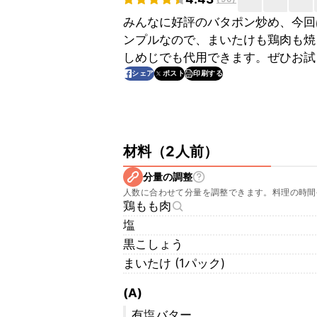
みんなに好評のバタポン炒め、今回
ンプルなので、まいたけも鶏肉も焼
しめじでも代用できます。ぜひお試
印刷する
シェア
ポスト
材料
（
2人前
）
分量の調整
人数に合わせて分量を調整できます。料理の時間
鶏もも肉
塩
黒こしょう
まいたけ (1パック)
(A)
有塩バター