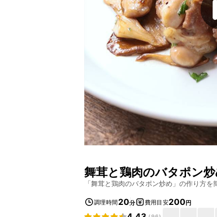
舞茸と鶏肉のバタポン炒
「
舞茸と鶏肉のバタポン炒め
」の作り方を
20
200
調理時間
費用目安
分
円
4.43
(
96
)