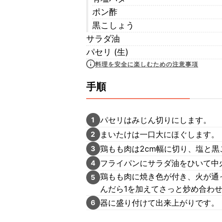
ポン酢
黒こしょう
サラダ油
パセリ (生)
料理を安全に楽しむための注意事項
手順
パセリはみじん切りにします。
1
まいたけは一口大にほぐします。
2
鶏もも肉は2cm幅に切り、塩と
3
フライパンにサラダ油をひいて中
4
鶏もも肉に焼き色が付き、火が通
5
んだら1を加えてさっと炒め合わ
器に盛り付けて出来上がりです。
6