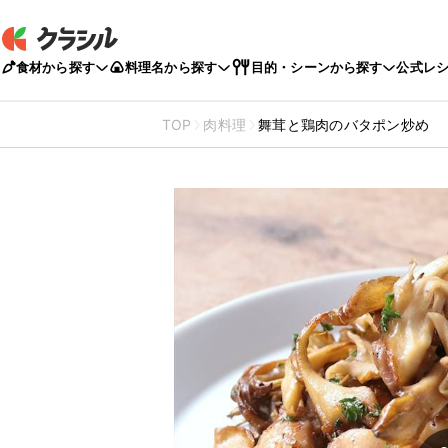
食材から探す
料理名から探す
目的・シーンから探す
公式レ
TOP
肉料理
舞茸と鶏肉のバタポン炒め