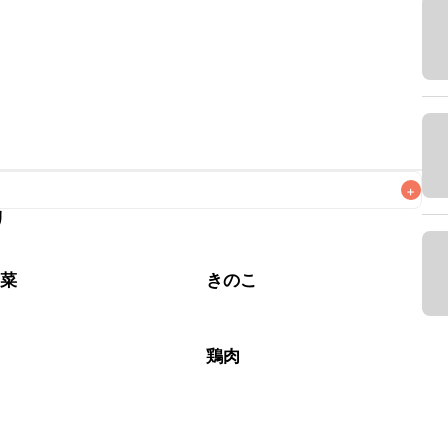
+
リ
なるべくお早めにお召し上がりください。

野菜
きのこ
鶏肉