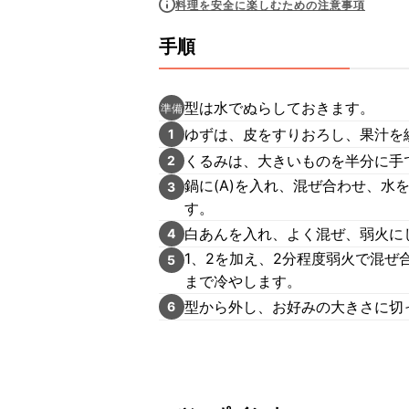
料理を安全に楽しむための注意事項
手順
型は水でぬらしておきます。
準備
ゆずは、皮をすりおろし、果汁を
1
くるみは、大きいものを半分に手
2
鍋に(A)を入れ、混ぜ合わせ、水
3
す。
白あんを入れ、よく混ぜ、弱火に
4
1、2を加え、2分程度弱火で混ぜ
5
まで冷やします。
型から外し、お好みの大きさに切
6