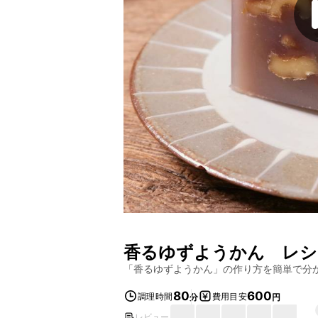
香るゆずようかん
レシ
「
香るゆずようかん
」の作り方を簡単で分
80
600
調理時間
費用目安
分
円
レビュー