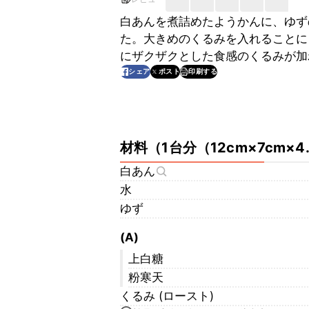
白あんを煮詰めたようかんに、ゆず
た。大きめのくるみを入れることに
にザクザクとした食感のくるみが加
印刷する
シェア
ポスト
材料
（
1台分（12cm×7cm×
白あん
水
ゆず
(A)
上白糖
粉寒天
くるみ (ロースト)