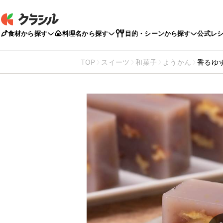
食材から探す
料理名から探す
目的・シーンから探す
公式レ
TOP
スイーツ
和菓子
ようかん
香るゆ