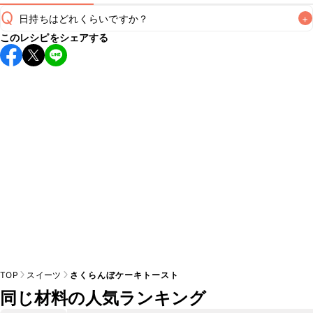
Q
日持ちはどれくらいですか？
+
このレシピをシェアする
保存期間は冷蔵で当日中が目安です。なるべくお早めにお召
し上がりください。

A
※日持ちは目安です。
こちら
の注意事項をご確認の上、正し
TOP
スイーツ
さくらんぼケーキトースト
同じ材料の人気ランキング