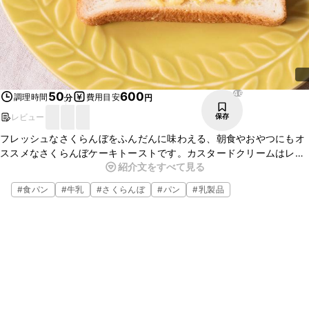
46
50
600
調理時間
費用目安
分
円
レビュー
保存
フレッシュなさくらんぼをふんだんに味わえる、朝食やおやつにもオ
ススメなさくらんぼケーキトーストです。カスタードクリームはレン
紹介文をすべて見る
ジで簡単に仕上げ、気軽にチャレンジできます。さくらんぼをたっぷ
り楽しく飾って、是非、お試し下さい。
#
食パン
#
牛乳
#
さくらんぼ
#
パン
#
乳製品