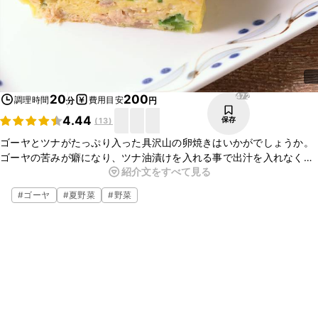
472
20
200
調理時間
費用目安
分
円
4.44
保存
(
13
)
ゴーヤとツナがたっぷり入った具沢山の卵焼きはいかがでしょうか。
ゴーヤの苦みが癖になり、ツナ油漬けを入れる事で出汁を入れなくて
紹介文をすべて見る
も旨味が効いた一品になります。いつもの卵焼きに飽きたら是非作っ
てみてくださいね。
#
ゴーヤ
#
夏野菜
#
野菜