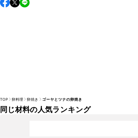
保存期間は冷蔵で翌日中が目安です。なるべくお早めにお召
し上がりください。

A
※日持ちは目安です。
こちら
の注意事項をご確認の上、正し
TOP
卵料理
卵焼き
ゴーヤとツナの卵焼き
同じ材料の人気ランキング