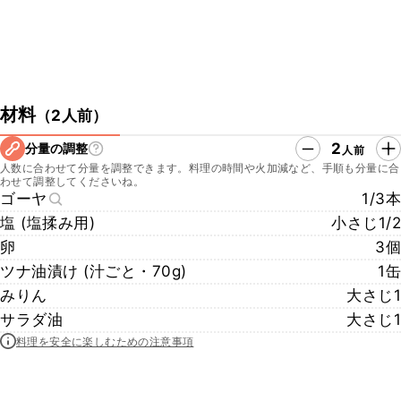
材料
（
2人前
）
2
分量の調整
人前
人数に合わせて分量を調整できます。料理の時間や火加減など、手順も分量に合
わせて調整してくださいね。
ゴーヤ
1/3本
塩 (塩揉み用)
小さじ1/2
卵
3個
ツナ油漬け (汁ごと・70g)
1缶
みりん
大さじ1
サラダ油
大さじ1
料理を安全に楽しむための注意事項