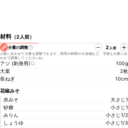
材料
（
2人前
）
2
分量の調整
人前
人数に合わせて分量を調整できます。料理の時間や火加減など、手順も分量に合
わせて調整してくださいね。
アジ (刺身用)
100g
大葉
2枚
長ねぎ
10cm
花椒みそ
赤みそ
大さじ1
砂糖
小さじ1
みりん
小さじ1/2
しょうゆ
小さじ1/3