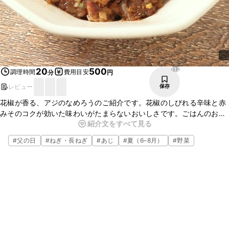
112
20
500
調理時間
費用目安
分
円
レビュー
保存
花椒が香る、アジのなめろうのご紹介です。花椒のしびれる辛味と赤
みそのコクが効いた味わいがたまらないおいしさです。ごはんのお供
紹介文をすべて見る
にはもちろん、日本酒やビールなどのお酒のおつまみにもぴったりで
すよ。この機会にぜひ作ってみてくださいね。
#
父の日
#
ねぎ・長ねぎ
#
あじ
#
夏（6–8月）
#
野菜