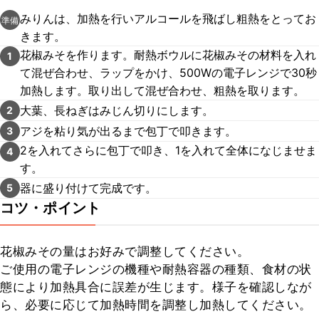
みりんは、加熱を行いアルコールを飛ばし粗熱をとってお
準備
きます。
花椒みそを作ります。耐熱ボウルに花椒みその材料を入れ
1
て混ぜ合わせ、ラップをかけ、500Wの電子レンジで30秒
加熱します。取り出して混ぜ合わせ、粗熱を取ります。
大葉、長ねぎはみじん切りにします。
2
アジを粘り気が出るまで包丁で叩きます。
3
2を入れてさらに包丁で叩き、1を入れて全体になじませま
4
す。
器に盛り付けて完成です。
5
コツ・ポイント
花椒みその量はお好みで調整してください。

ご使用の電子レンジの機種や耐熱容器の種類、食材の状
態により加熱具合に誤差が生じます。様子を確認しなが
ら、必要に応じて加熱時間を調整し加熱してください。