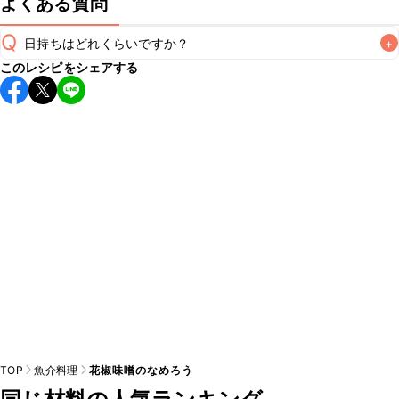
よくある質問
Q
日持ちはどれくらいですか？
+
このレシピをシェアする
保存期間は冷蔵で当日中が目安です。なるべくお早めにお召
し上がりください。

A
※日持ちは目安です。
こちら
の注意事項をご確認の上、正し
TOP
魚介料理
花椒味噌のなめろう