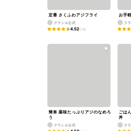
定番 さくふわアジフライ
お手軽
クラシル公式
ク
4.52
(78)
簡単 薬味たっぷりアジのなめろ
ごは
う
丼
クラシル公式
ク