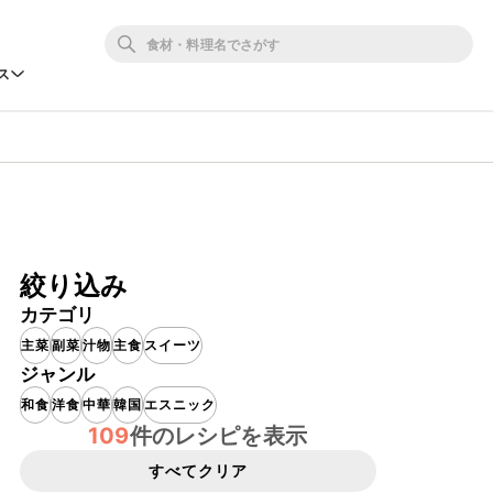
ス
絞り込み
カテゴリ
主菜
副菜
汁物
主食
スイーツ
ジャンル
和食
洋食
中華
韓国
エスニック
109
件のレシピを表示
すべてクリア