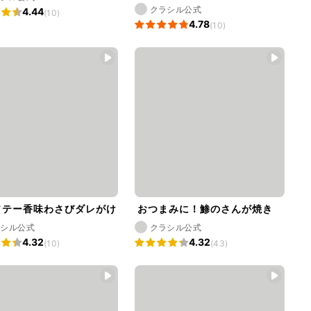
クラシル公式
4.44
(10)
4.78
(10)
ソテー香味わさびダレがけ
おつまみに！鯵のさんが焼き
ラシル公式
クラシル公式
4.32
4.32
(10)
(43)