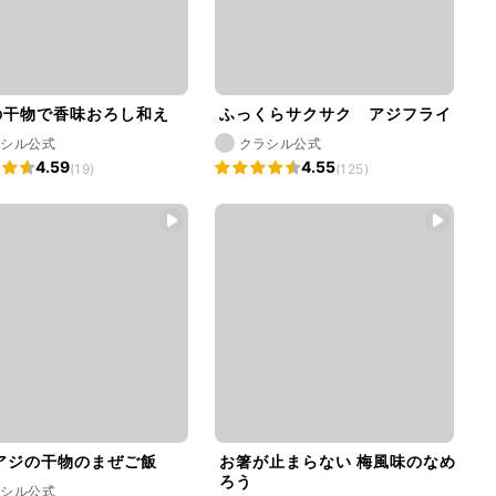
の干物で香味おろし和え
ふっくらサクサク アジフライ
ラシル公式
クラシル公式
4.59
4.55
(19)
(125)
アジの干物のまぜご飯
お箸が止まらない 梅風味のなめ
ろう
ラシル公式