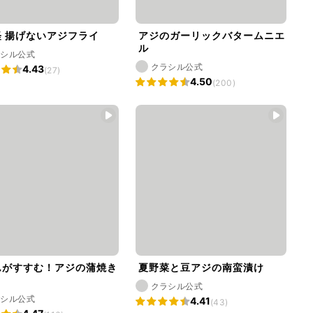
 揚げないアジフライ
アジのガーリックバタームニエ
ル
ラシル公式
クラシル公式
4.43
(27)
4.50
(200)
んがすすむ！アジの蒲焼き
夏野菜と豆アジの南蛮漬け
クラシル公式
ラシル公式
4.41
(43)