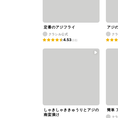
定番のアジフライ
アジ
クラシル公式
ク
4.53
(68)
しゃきしゃききゅうりとアジの
簡単 
南蛮漬け
ク