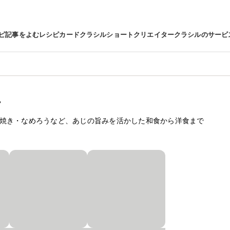
ピ
記事をよむ
レシピカード
クラシルショート
クリエイター
クラシルのサービ
方
焼き・なめろうなど、あじの旨みを活かした和食から洋食まで