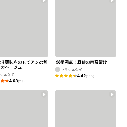
ぷり薬味をのせてアジの和
栄養満点！豆鯵の南蛮漬け
スカベージュ
クラシル公式
ラシル公式
4.42
(115)
4.63
(23)