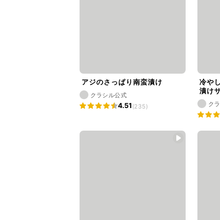
アジのさっぱり南蛮漬け
冷や
漬け
クラシル公式
ク
4.51
(235)