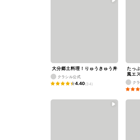
大分郷土料理！りゅうきゅう丼
たっ
風エ
クラシル公式
ク
4.40
(34)