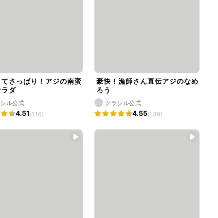
してさっぱり！アジの南蛮
豪快！漁師さん直伝アジのなめ
サラダ
ろう
ラシル公式
クラシル公式
4.51
4.55
(116)
(139)