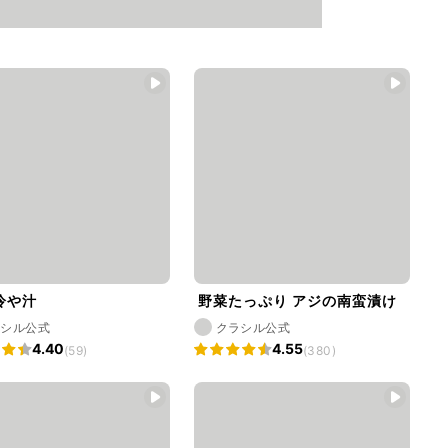
冷や汁
野菜たっぷり アジの南蛮漬け
ラシル公式
クラシル公式
4.40
4.55
(59)
(380)