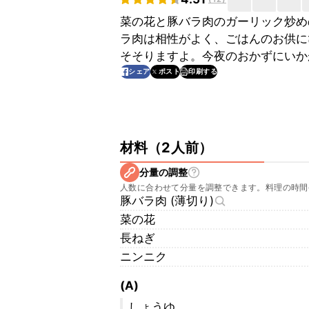
菜の花と豚バラ肉のガーリック炒め
ラ肉は相性がよく、ごはんのお供に
そそりますよ。今夜のおかずにいか
印刷する
シェア
ポスト
材料
（
2人前
）
分量の調整
人数に合わせて分量を調整できます。料理の時間
豚バラ肉 (薄切り)
菜の花
長ねぎ
ニンニク
(A)
しょうゆ