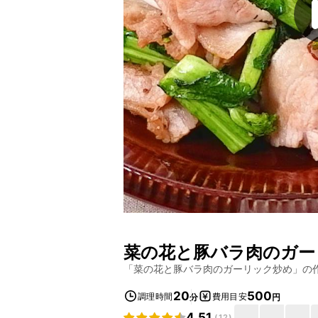
菜の花と豚バラ肉のガー
「
菜の花と豚バラ肉のガーリック炒め
」の
20
500
調理時間
費用目安
分
円
4.51
(
12
)