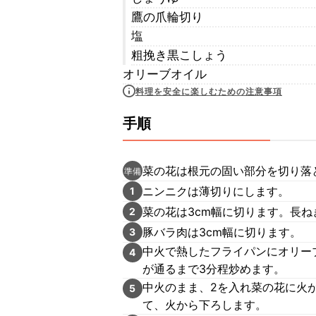
鷹の爪輪切り
塩
粗挽き黒こしょう
オリーブオイル
料理を安全に楽しむための注意事項
手順
菜の花は根元の固い部分を切り落
準備
ニンニクは薄切りにします。
1
菜の花は3cm幅に切ります。長ね
2
豚バラ肉は3cm幅に切ります。
3
中火で熱したフライパンにオリー
4
が通るまで3分程炒めます。
中火のまま、2を入れ菜の花に火が
5
て、火から下ろします。