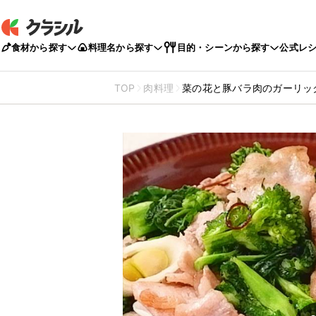
食材から探す
料理名から探す
目的・シーンから探す
公式レ
TOP
肉料理
菜の花と豚バラ肉のガーリッ