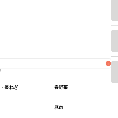
+
リ
なるべくお早めにお召し上がりください。

ぎ・長ねぎ
春野菜
豚肉