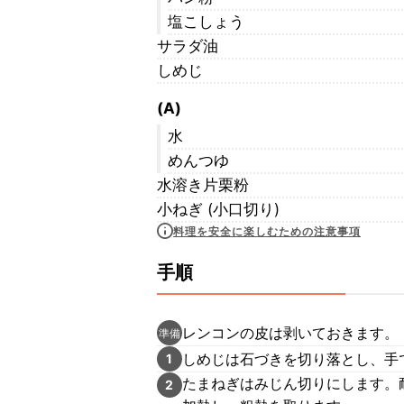
塩こしょう
サラダ油
しめじ
(A)
水
めんつゆ
水溶き片栗粉
小ねぎ (小口切り)
料理を安全に楽しむための注意事項
手順
レンコンの皮は剥いておきます。
準備
しめじは石づきを切り落とし、手
1
たまねぎはみじん切りにします。耐
2