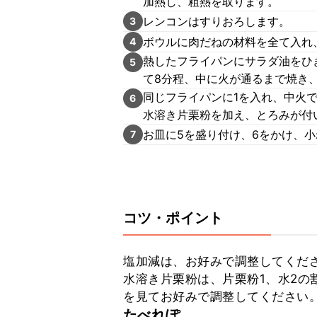
加熱し、粗熱を取ります。
レンコンはすりおろします。
3
ボウルに肉だねの材料を全て入れ
4
熱したフライパンにサラダ油をひ
5
て8分程、中に火が通るまで焼き
同じフライパンに1を入れ、中火で
6
水溶き片栗粉を加え、とろみが付
お皿に5を盛り付け、6をかけ、
7
コツ・ポイント
塩加減は、お好みで調整してくださ
水溶き片栗粉は、片栗粉1、水2の
を見てお好みで調整してください
たべれぽ