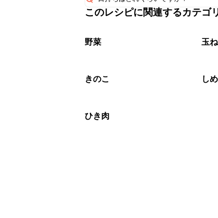
このレシピに関連するカテゴ
保存期間は冷蔵で翌日中が目安です。
A
※日持ちは目安です。
こちら
野菜
玉
きのこ
し
ひき肉