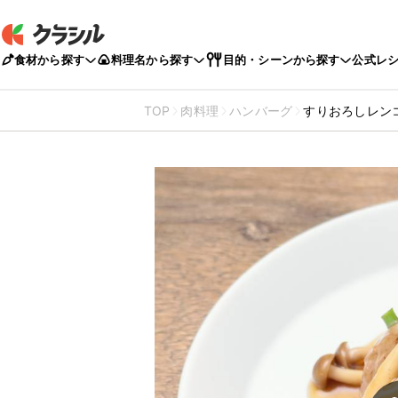
食材から探す
料理名から探す
目的・シーンから探す
公式レ
TOP
肉料理
ハンバーグ
すりおろしレン