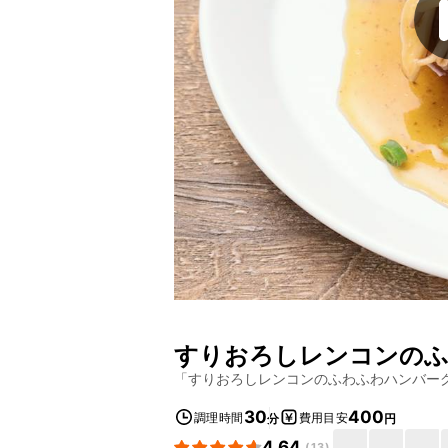
すりおろしレンコンの
「
すりおろしレンコンのふわふわハンバー
30
400
調理時間
費用目安
分
円
4.64
(
13
)