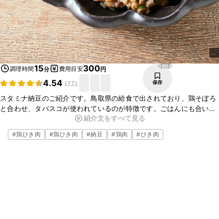
3904
15
300
調理時間
費用目安
分
円
4.54
保存
(
77
)
スタミナ納豆のご紹介です。鳥取県の給食で出されており、鶏そぼろ
と合わせ、タバスコが使われているのが特徴です。ごはんにも合いま
紹介文をすべて見る
すし、お豆腐の上にのせたりしてもおいしいですよ。おつまみにもお
すすめですので、ぜひ試してみてくださいね！
#
鶏ひき肉
#
鶏ひき肉
#
納豆
#
鶏肉
#
ひき肉