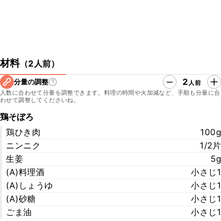
材料
（
2人前
）
2
分量の調整
人前
人数に合わせて分量を調整できます。料理の時間や火加減など、手順も分量に合
わせて調整してくださいね。
鶏そぼろ
鶏ひき肉
100g
ニンニク
1/2片
生姜
5g
(A)料理酒
小さじ1
(A)しょうゆ
小さじ1
(A)砂糖
小さじ1
ごま油
小さじ1