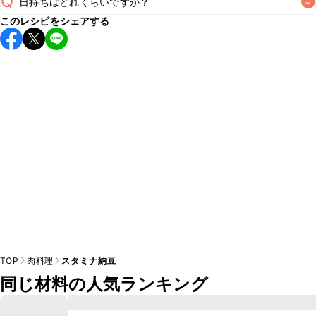
Q
日持ちはどれくらいですか？
+
A
このレシピをシェアする
保存期間は冷蔵で当日中が目安です。なるべくお早めにお召
し上がりください。

A
※日持ちは目安です。
こちら
の注意事項をご確認の上、正し
TOP
肉料理
スタミナ納豆
同じ材料の人気ランキング