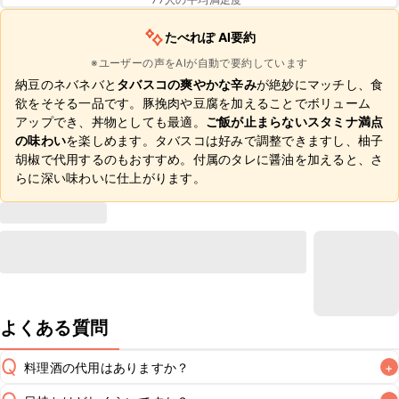
たべれぽ AI要約
※ユーザーの声をAIが自動で要約しています
納豆のネバネバと
タバスコの爽やかな辛み
が絶妙にマッチし、食
欲をそそる一品です。豚挽肉や豆腐を加えることでボリューム
アップでき、丼物としても最適。
ご飯が止まらないスタミナ満点
の味わい
を楽しめます。タバスコは好みで調整できますし、柚子
胡椒で代用するのもおすすめ。付属のタレに醤油を加えると、さ
らに深い味わいに仕上がります。
よくある質問
Q
料理酒の代用はありますか？
+