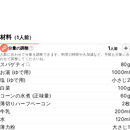
材料
（
1人前
）
1
分量の調整
人前
人数に合わせて分量を調整できます。料理の時間や火加減など、手順も分量に合
わせて調整してくださいね。
スパゲティ
80g
お湯 (ゆで用)
1000ml
塩 (ゆで用)
小さじ2
白菜
100g
コーンの水煮 (正味量)
60g
薄切りハーフベーコン
2枚
牛乳
200ml
水
120ml
薄力粉
大さじ1