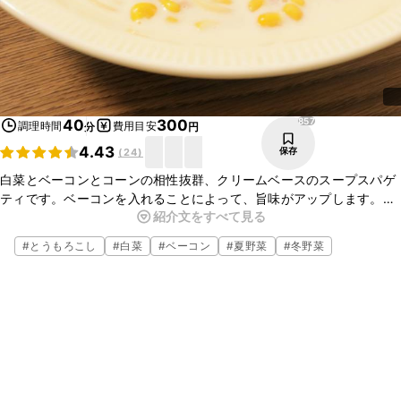
857
40
300
調理時間
費用目安
分
円
4.43
保存
(
24
)
白菜とベーコンとコーンの相性抜群、クリームベースのスープスパゲ
ティです。ベーコンを入れることによって、旨味がアップします。温
紹介文をすべて見る
かいスープで寒い日にもぴったりの一品です。おいしいのでぜひ作っ
てみてください。
#
とうもろこし
#
白菜
#
ベーコン
#
夏野菜
#
冬野菜