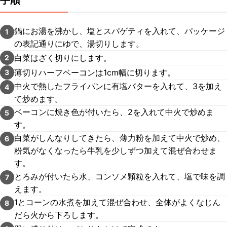
手順
鍋にお湯を沸かし、塩とスパゲティを入れて、パッケージ
1
の表記通りにゆで、湯切りします。
白菜はざく切りにします。
2
薄切りハーフベーコンは1cm幅に切ります。
3
中火で熱したフライパンに有塩バターを入れて、3を加え
4
て炒めます。
ベーコンに焼き色が付いたら、2を入れて中火で炒めま
5
す。
白菜がしんなりしてきたら、薄力粉を加えて中火で炒め、
6
粉気がなくなったら牛乳を少しずつ加えて混ぜ合わせま
す。
とろみが付いたら水、コンソメ顆粒を入れて、塩で味を調
7
えます。
1とコーンの水煮を加えて混ぜ合わせ、全体がよくなじん
8
だら火から下ろします。