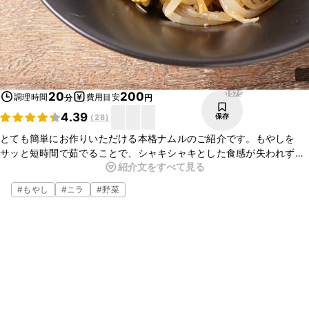
1575
20
200
調理時間
費用目安
分
円
4.39
保存
(
28
)
とても簡単にお作りいただける本格ナムルのご紹介です。もやしを
サッと短時間で茹でることで、シャキシャキとした食感が失われずに
紹介文をすべて見る
済みますよ。味付けもシンプルですが、お箸がどんどん進む一品で
す。この機会に是非作ってみて下さいね。
#
もやし
#
ニラ
#
野菜