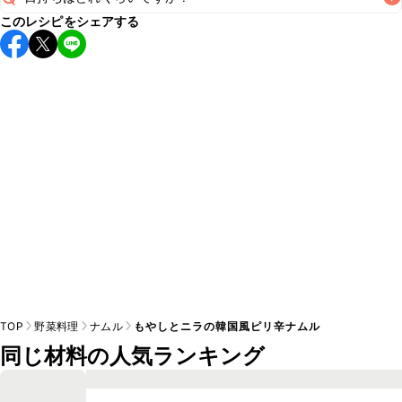
このレシピをシェアする
保存期間は冷蔵で翌日中が目安です。なるべくお早めにお召
し上がりください。

A
※日持ちは目安です。
こちら
の注意事項をご確認の上、正し
TOP
野菜料理
ナムル
もやしとニラの韓国風ピリ辛ナムル
同じ材料の人気ランキング