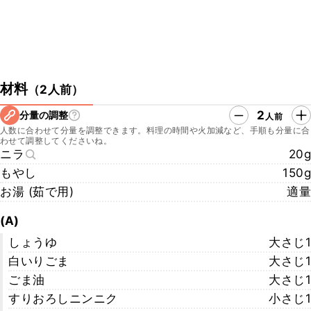
材料
（
2人前
）
2
分量の調整
人前
人数に合わせて分量を調整できます。料理の時間や火加減など、手順も分量に合
わせて調整してくださいね。
ニラ
20g
もやし
150g
お湯 (茹で用)
適量
(A)
しょうゆ
大さじ1
白いりごま
大さじ1
ごま油
大さじ1
すりおろしニンニク
小さじ1