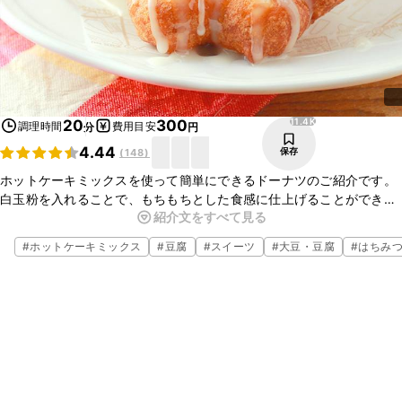
11.4K
20
300
調理時間
費用目安
分
円
4.44
保存
(
148
)
ホットケーキミックスを使って簡単にできるドーナツのご紹介です。
白玉粉を入れることで、もちもちとした食感に仕上げることができま
紹介文をすべて見る
す。おやつなどにぜひ作ってみてはいかがでしょうか。
#
ホットケーキミックス
#
豆腐
#
スイーツ
#
大豆・豆腐
#
はちみ