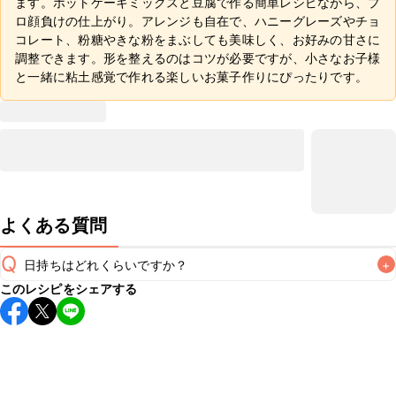
ます。ホットケーキミックスと豆腐で作る簡単レシピながら、プ
ロ顔負けの仕上がり。アレンジも自在で、ハニーグレーズやチョ
コレート、粉糖やきな粉をまぶしても美味しく、お好みの甘さに
調整できます。形を整えるのはコツが必要ですが、小さなお子様
と一緒に粘土感覚で作れる楽しいお菓子作りにぴったりです。
よくある質問
Q
日持ちはどれくらいですか？
+
このレシピをシェアする
保存期間は冷蔵で当日中が目安です。なるべくお早めにお召
し上がりください。

A
※日持ちは目安です。
こちら
の注意事項をご確認の上、正し