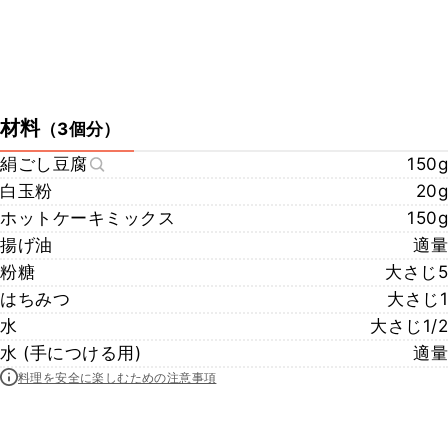
材料
（
3個分
）
絹ごし豆腐
150g
白玉粉
20g
ホットケーキミックス
150g
揚げ油
適量
粉糖
大さじ5
はちみつ
大さじ1
水
大さじ1/2
水 (手につける用)
適量
料理を安全に楽しむための注意事項