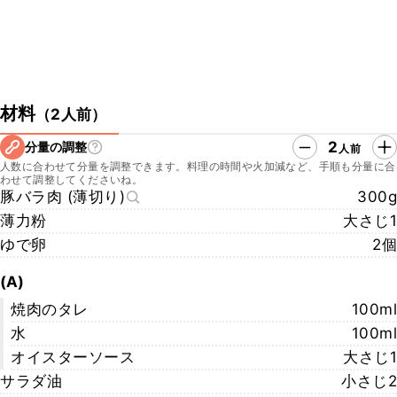
材料
（
2人前
）
2
分量の調整
人前
人数に合わせて分量を調整できます。料理の時間や火加減など、手順も分量に合
わせて調整してくださいね。
豚バラ肉 (薄切り)
300g
薄力粉
大さじ1
ゆで卵
2個
(A)
焼肉のタレ
100ml
水
100ml
オイスターソース
大さじ1
サラダ油
小さじ2