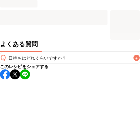
よくある質問
Q
日持ちはどれくらいですか？
+
このレシピをシェアする
保存期間は冷蔵で翌日中が目安です。なるべくお早めにお召
し上がりください。

A
※日持ちは目安です。
こちら
の注意事項をご確認の上、正し