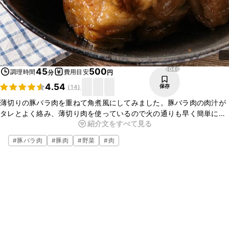
1040
45
500
調理時間
費用目安
分
円
4.54
保存
(
14
)
薄切りの豚バラ肉を重ねて角煮風にしてみました。豚バラ肉の肉汁が
タレとよく絡み、薄切り肉を使っているので火の通りも早く簡単に作
紹介文をすべて見る
れます。万能な焼肉のたれを使うと調味料も少なく、旨味たっぷりで
す。ぜひお試しください。
#
豚バラ肉
#
豚肉
#
野菜
#
肉