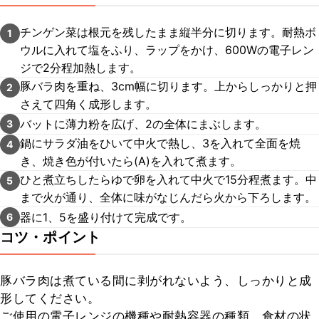
チンゲン菜は根元を残したまま縦半分に切ります。耐熱ボ
1
ウルに入れて塩をふり、ラップをかけ、600Wの電子レン
ジで2分程加熱します。
豚バラ肉を重ね、3cm幅に切ります。上からしっかりと押
2
さえて四角く成形します。
バットに薄力粉を広げ、2の全体にまぶします。
3
鍋にサラダ油をひいて中火で熱し、3を入れて全面を焼
4
き、焼き色が付いたら(A)を入れて煮ます。
ひと煮立ちしたらゆで卵を入れて中火で15分程煮ます。中
5
まで火が通り、全体に味がなじんだら火から下ろします。
器に1、5を盛り付けて完成です。
6
コツ・ポイント
豚バラ肉は煮ている間に剥がれないよう、しっかりと成
形してください。

ご使用の電子レンジの機種や耐熱容器の種類、食材の状