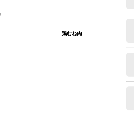
リ
肉
鶏むね肉