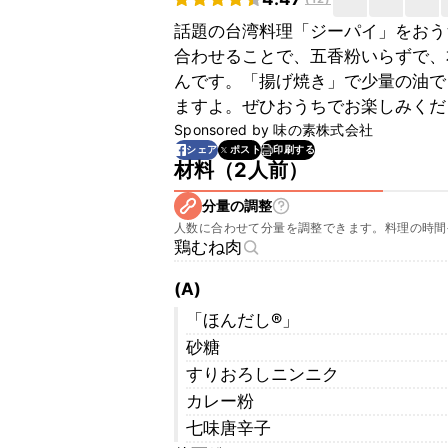
話題の台湾料理「ジーパイ」をおう
合わせることで、五香粉いらずで、
んです。「揚げ焼き」で少量の油で
ますよ。ぜひおうちでお楽しみくだ
Sponsored by
味の素株式会社
印刷する
シェア
ポスト
材料
（
2人前
）
分量の調整
人数に合わせて分量を調整できます。料理の時間
鶏むね肉
(A)
「ほんだし®︎」
砂糖
すりおろしニンニク
カレー粉
七味唐辛子