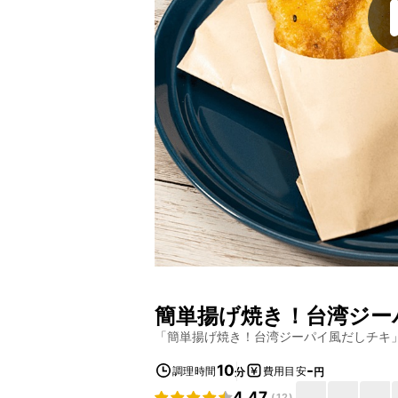
簡単揚げ焼き！台湾ジー
「
簡単揚げ焼き！台湾ジーパイ風だしチキ
10
-
調理時間
費用目安
分
円
4.47
(
12
)