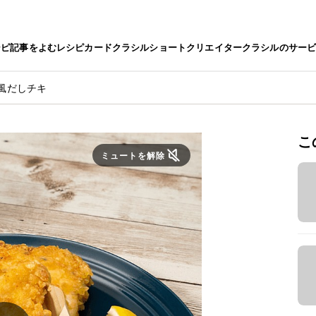
シピ
記事をよむ
レシピカード
クラシルショート
クリエイター
クラシルのサー
風だしチキ
こ
ミュートを解除