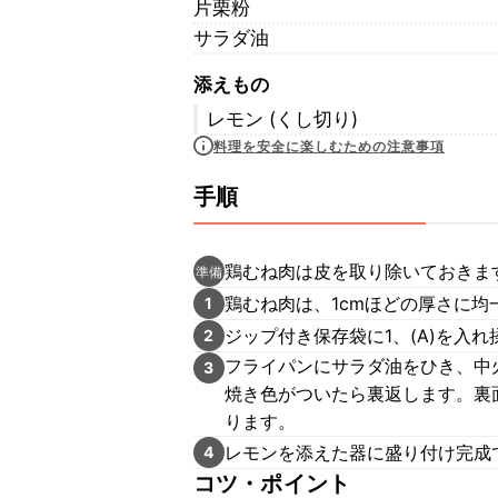
片栗粉
サラダ油
添えもの
レモン (くし切り)
料理を安全に楽しむための注意事項
手順
鶏むね肉は皮を取り除いておきま
準備
鶏むね肉は、1cmほどの厚さに均
1
ジップ付き保存袋に1、(A)を入
2
フライパンにサラダ油をひき、中
3
焼き色がついたら裏返します。裏
ります。
レモンを添えた器に盛り付け完成
4
コツ・ポイント