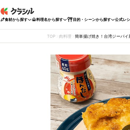
食材から探す
料理名から探す
目的・シーンから探す
公式レ
TOP
肉料理
簡単揚げ焼き！台湾ジーパイ