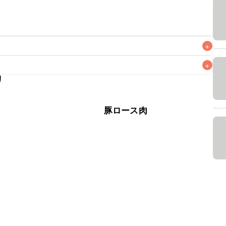
+
+
リ
なるべくお早めにお召し上がりください。

肉
豚ロース肉