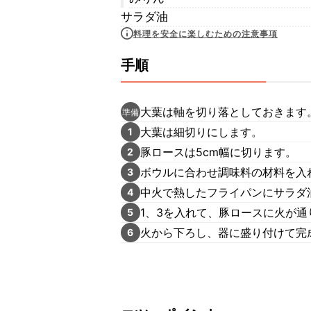
サラダ油
料理を安全に楽しむための注意事項
手順
大葉は軸を切り落としておきます
準備
大葉は細切りにします。
1
豚ロースは5cm幅に切ります。
2
ボウルに合わせ調味料の材料を入
3
中火で熱したフライパンにサラダ
4
1、3を入れて、豚ロースに火が
5
火から下ろし、器に盛り付けて完
6