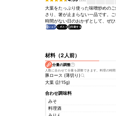
大葉をたっぷり使った味噌炒めのご
さり、箸が止まらない一品です。ご
時間がない日のおかずとして、ぜひ
印刷する
シェア
ポスト
材料
（
2人前
）
分量の調整
人数に合わせて分量を調整できます。料理の時間
豚ロース (薄切り)
大葉 (計15g)
合わせ調味料
みそ
料理酒
みりん