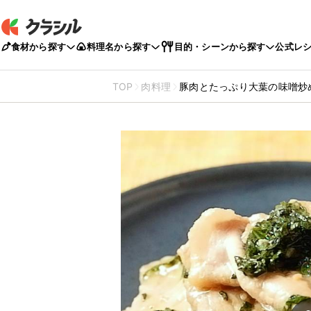
食材から探す
料理名から探す
目的・シーンから探す
公式レ
TOP
肉料理
豚肉とたっぷり大葉の味噌炒