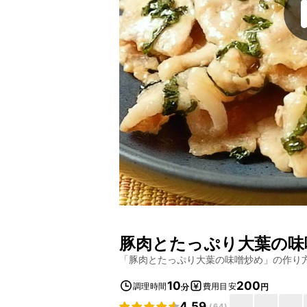
豚肉とたっぷり大葉の味
「
豚肉とたっぷり大葉の味噌炒め
」の作り
10
200
調理時間
費用目安
分
円
4.59
(
64
)