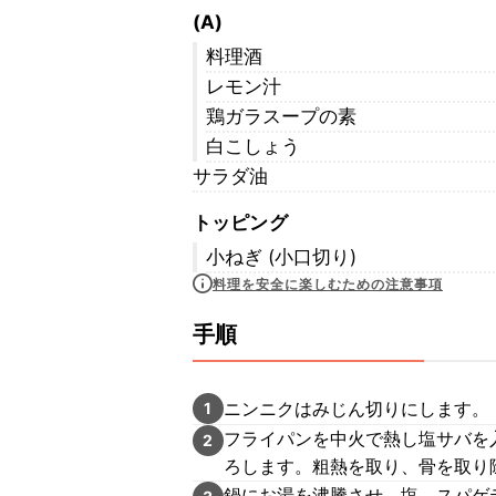
(A)
料理酒
レモン汁
鶏ガラスープの素
白こしょう
サラダ油
トッピング
小ねぎ (小口切り)
料理を安全に楽しむための注意事項
手順
ニンニクはみじん切りにします。
1
フライパンを中火で熱し塩サバを
2
ろします。粗熱を取り、骨を取り
鍋にお湯を沸騰させ、塩、スパゲ