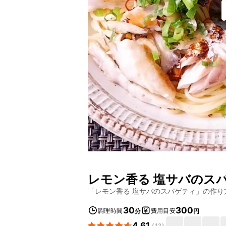
レモン香る 塩サバのス
「
レモン香る 塩サバのスパゲティ
」の作り
30
300
調理時間
費用目安
分
円
4.61
(
12
)