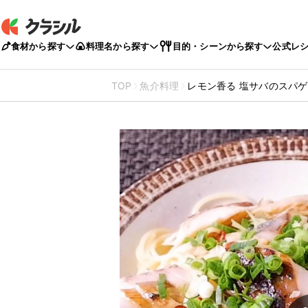
食材から探す
料理名から探す
目的・シーンから探す
公式レ
TOP
魚介料理
レモン香る 塩サバのスパ