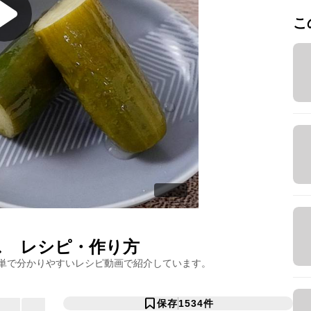
こ
ス
レシピ・作り方
単で分かりやすいレシピ動画で紹介しています。
保存
1534
件