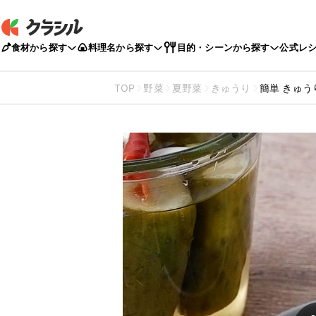
食材から探す
料理名から探す
目的・シーンから探す
公式レ
TOP
野菜
夏野菜
きゅうり
簡単 きゅう