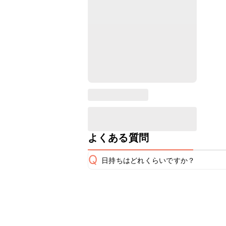
よくある質問
Q
日持ちはどれくらいですか？
保存期間は冷蔵で2~3日が目安です。
A
※日持ちは目安です。
こちら