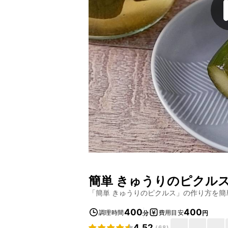
簡単 きゅうりのピクル
「
簡単 きゅうりのピクルス
」の作り方を簡
400
400
調理時間
費用目安
分
円
4.52
(
68
)