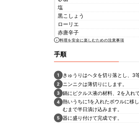
塩
黒こしょう
ローリエ
赤唐辛子
料理を安全に楽しむための注意事項
手順
きゅうりはヘタを切り落とし、3
1
ニンニクは薄切りにします。
2
鍋にピクルス液の材料、2を入れ
3
熱いうちに1を入れたボウルに移
4
むまで半日漬け込みます。
器に盛り付けて完成です。
5