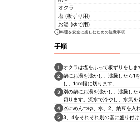
オクラ
塩 (板ずり用)
お湯 (ゆで用)
料理を安全に楽しむための注意事項
手順
オクラは塩をふって板ずりをしま
1
鍋にお湯を沸かし、沸騰したら1
2
し、1cm幅に切ります。
別の鍋にお湯を沸かし、沸騰した
3
切ります。流水で冷やし、水気を
器にめんつゆ、水、2、納豆を入
4
3、4をそれぞれ別の器に盛り付
5