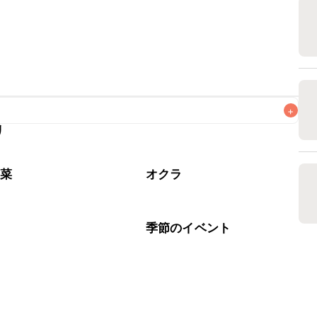
+
リ
がりいただくことをおすすめします。

野菜
オクラ
豆
季節のイベント
夕