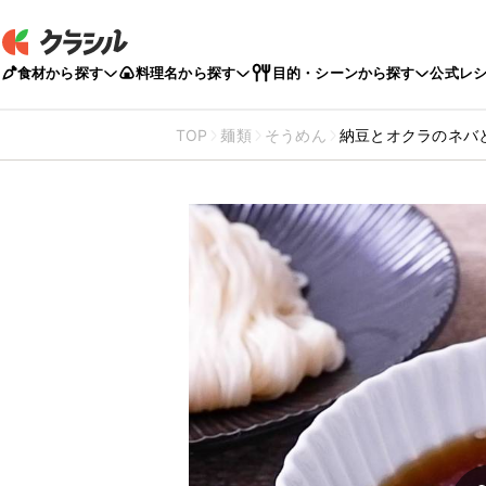
食材から探す
料理名から探す
目的・シーンから探す
公式レ
TOP
麺類
そうめん
納豆とオクラのネバ