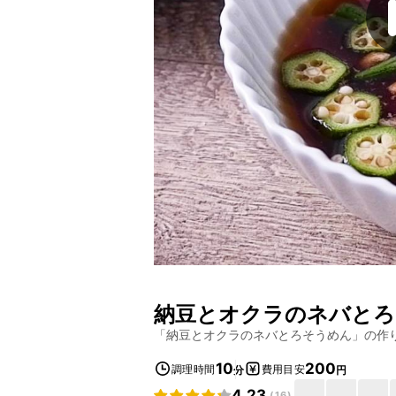
納豆とオクラのネバとろ
「
納豆とオクラのネバとろそうめん
」の作
10
200
調理時間
費用目安
分
円
4.23
(
16
)