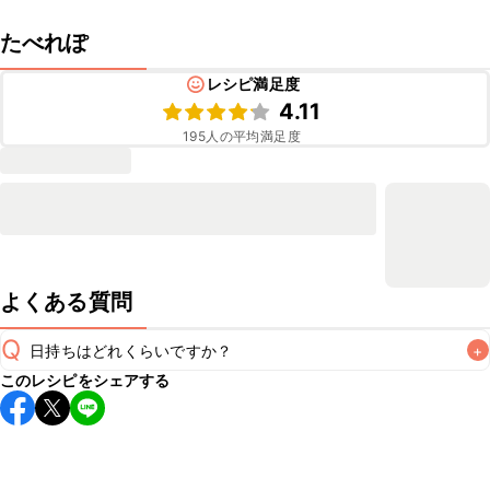
たべれぽ
レシピ満足度
4.11
195
人の平均満足度
よくある質問
Q
日持ちはどれくらいですか？
+
このレシピをシェアする
保存期間は冷蔵で翌日中が目安です。なるべくお早めにお召
し上がりください。

A
※日持ちは目安です。
こちら
の注意事項をご確認の上、正し