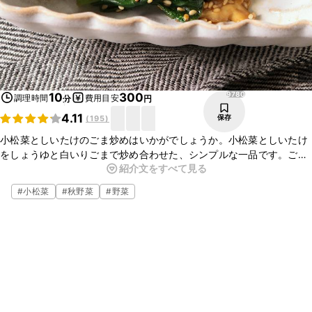
9780
10
300
調理時間
費用目安
分
円
4.11
保存
(
195
)
小松菜としいたけのごま炒めはいかがでしょうか。小松菜としいたけ
をしょうゆと白いりごまで炒め合わせた、シンプルな一品です。ごま
紹介文をすべて見る
油で炒め、風味よく仕上げています。簡単にお作りいただけますの
で、あともう一品というときにもおすすめですよ。
#
小松菜
#
秋野菜
#
野菜