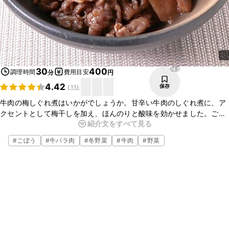
743
30
400
調理時間
費用目安
分
円
4.42
保存
(
11
)
牛肉の梅しぐれ煮はいかがでしょうか。甘辛い牛肉のしぐれ煮に、ア
クセントとして梅干しを加え、ほんのりと酸味を効かせました。ごは
紹介文をすべて見る
んがよくすすむ味付けになっていますよ。簡単にお作りいただけます
ので、ぜひお試しくださいね。
#
ごぼう
#
牛バラ肉
#
冬野菜
#
牛肉
#
野菜