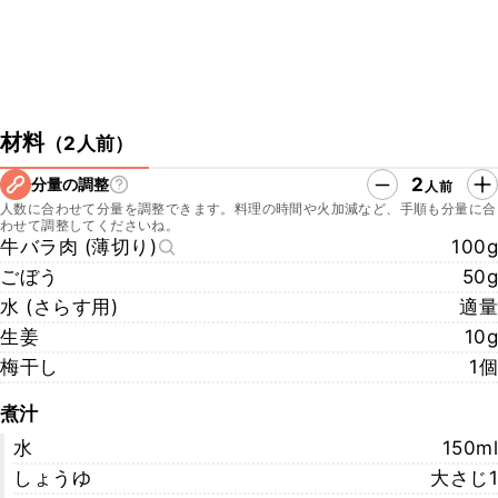
材料
（
2人前
）
2
分量の調整
人前
人数に合わせて分量を調整できます。料理の時間や火加減など、手順も分量に合
わせて調整してくださいね。
牛バラ肉 (薄切り)
100g
ごぼう
50g
水 (さらす用)
適量
生姜
10g
梅干し
1個
煮汁
水
150ml
しょうゆ
大さじ1