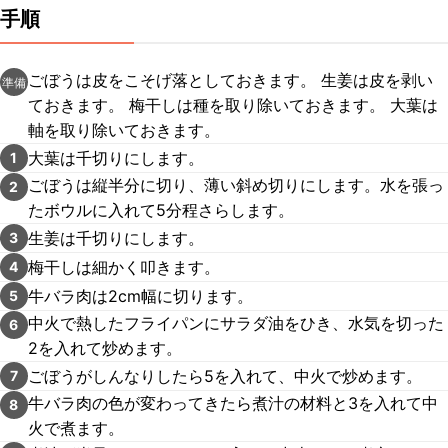
手順
ごぼうは皮をこそげ落としておきます。 生姜は皮を剥い
準備
ておきます。 梅干しは種を取り除いておきます。 大葉は
軸を取り除いておきます。
大葉は千切りにします。
1
ごぼうは縦半分に切り、薄い斜め切りにします。水を張っ
2
たボウルに入れて5分程さらします。
生姜は千切りにします。
3
梅干しは細かく叩きます。
4
牛バラ肉は2cm幅に切ります。
5
中火で熱したフライパンにサラダ油をひき、水気を切った
6
2を入れて炒めます。
ごぼうがしんなりしたら5を入れて、中火で炒めます。
7
牛バラ肉の色が変わってきたら煮汁の材料と3を入れて中
8
火で煮ます。