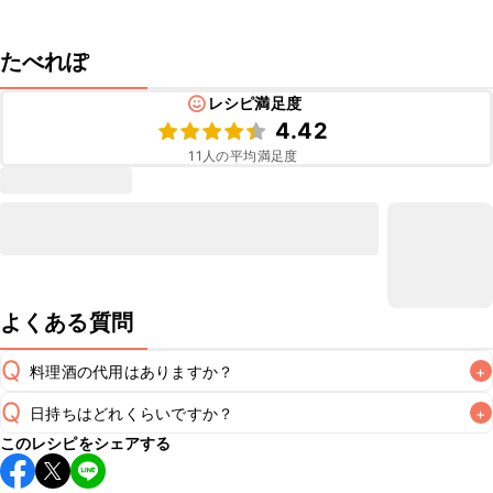
たべれぽ
レシピ満足度
4.42
11
人の平均満足度
よくある質問
Q
料理酒の代用はありますか？
+
Q
日持ちはどれくらいですか？
+
A
このレシピをシェアする
保存期間は冷蔵で翌日中が目安です。なるべくお早めにお召
し上がりください。
