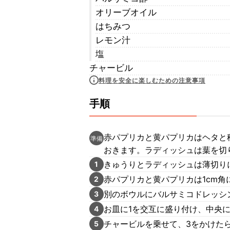
オリーブオイル
はちみつ
レモン汁
塩
チャービル
料理を安全に楽しむための注意事項
手順
赤パプリカと黄パプリカはヘタと
準備
おきます。ラディッシュは葉を切
きゅうりとラディッシュは薄切り
1
赤パプリカと黄パプリカは1cm
2
別のボウルにバルサミコドレッシ
3
お皿に1を交互に盛り付け、中央に
4
チャービルを乗せて、3をかけた
5