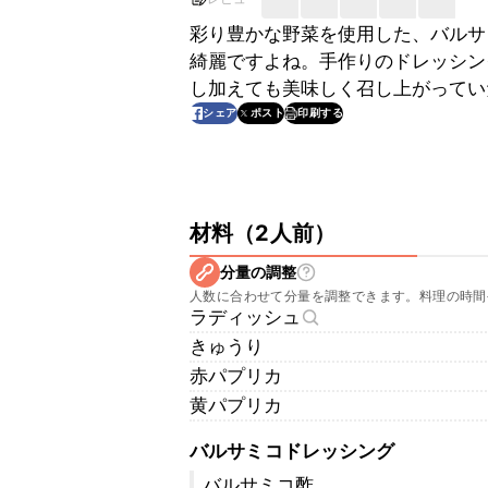
彩り豊かな野菜を使用した、バルサ
綺麗ですよね。手作りのドレッシン
し加えても美味しく召し上がってい
印刷する
シェア
ポスト
材料
（
2人前
）
分量の調整
人数に合わせて分量を調整できます。料理の時間
ラディッシュ
きゅうり
赤パプリカ
黄パプリカ
バルサミコドレッシング
バルサミコ酢