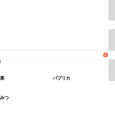
+
リ
なるべくお早めにお召し上がりください。

野菜
パプリカ
ちみつ