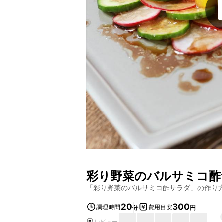
彩り野菜のバルサミコ酢
「
彩り野菜のバルサミコ酢サラダ
」の作り
20
300
調理時間
費用目安
分
円
レビュー