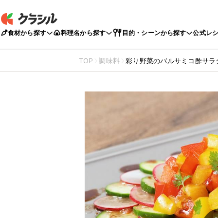
食材から探す
料理名から探す
目的・シーンから探す
公式レ
TOP
調味料
彩り野菜のバルサミコ酢サラ