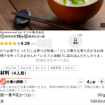
Sponsored by
ヤマキ株式会社
831
15
-
調理時間
費用目安
分
円
4.26
保存
(
11
)
かつお節でとっただしは香りが段違い！だしの豊かな香り広がるお味
噌汁を作ってみませんか？レタスと油揚げに染み込んだだしのうま味
紹介文をすべて見る
が、口に入れた瞬間ジュワーっと広がります。シンプルながらも満足
感のあるお味噌汁、ぜひお試しくださいね。
#
えのき
#
えのき
#
レタス
#
秋野菜
#
きのこ
材料
（
4人前
）
4
分量の調整
人前
人数に合わせて分量を調整できます。料理の時間や火加減など、手順も分量に合
わせて調整してくださいね。
徳一番®花かつお
30g
水
1000ml