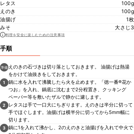
レタス
100g
えのき
100g
油揚げ
1枚
みそ
大さじ3
料理を安全に楽しむための注意事項
手順
えのきの石づきは切り落としておきます。 油揚げは熱湯
準備
をかけて油抜きをしておきます。
鍋に水を入れて沸騰したら火を止めます。「徳一番®花か
1
つお」を入れ、鍋底に沈むまで2分程置き、クッキング
ペーパー等を敷いたザルで静かに濾します。
レタスは手で一口大にちぎります。えのきは半分に切って
2
手でほぐします。油揚げは横半分に切ってから5mm幅に
切ります。
鍋に1を入れて沸かし、2のえのきと油揚げを入れて中火で
3