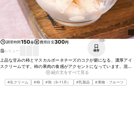
433
150
300
調理時間
費用目安
分
円
レビュー
保存
上品な甘みの柿とマスカルポーネチーズのコクが癖になる、濃厚アイ
スクリームです。柿の果肉の食感がアクセントになっています。混ぜ
紹介文をすべて見る
合わせるだけで簡単に仕上がりますので、是非お試し下さい。柿がた
くさん手に入った際などに重宝しますよ。
#
生クリーム
#
柿
#
秋（9–11月）
#
乳製品
#
果物・フルーツ