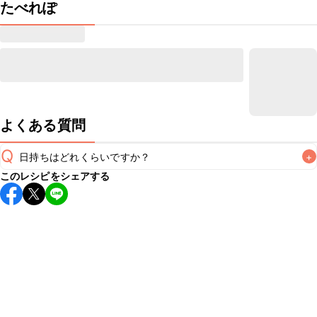
たべれぽ
よくある質問
Q
日持ちはどれくらいですか？
+
このレシピをシェアする
保存期間は冷凍で1週間が目安です。なるべくお早めにお召し
上がりください。

A
※日持ちは目安です。
こちら
の注意事項をご確認の上、正し