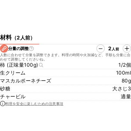
材料
（
2人前
）
2
分量の調整
人前
人数に合わせて分量を調整できます。料理の時間や火加減など、手順も分量に合
わせて調整してくださいね。
柿 (正味量100g)
1/2個
生クリーム
100ml
マスカルポーネチーズ
80g
砂糖
大さじ3
チャービル
適量
料理を安全に楽しむための注意事項