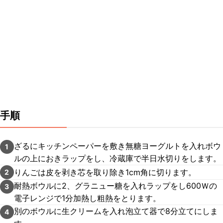
手順
ざるにキッチンペーパーを敷き無糖ヨーグルトを入れボウ
1
ルの上におきラップをし、冷蔵庫で半日水切りをします。
りんごは皮を剥き芯を取り除き1cm角に切ります。
2
耐熱ボウルに2、グラニュー糖を入れラップをし600Ｗの
3
電子レンジで1分加熱し粗熱をとります。
別のボウルに生クリームを入れ泡立て器で8分立てにしま
4