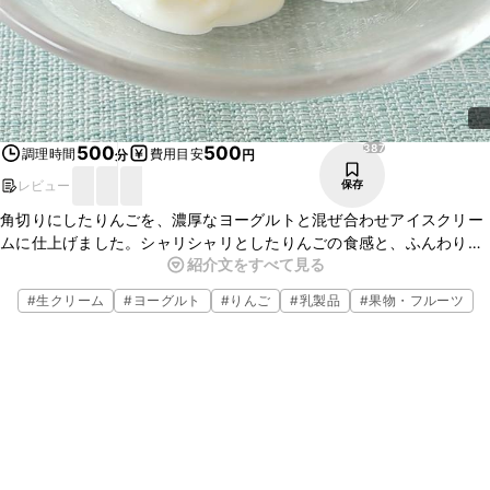
387
500
500
調理時間
費用目安
分
円
レビュー
保存
角切りにしたりんごを、濃厚なヨーグルトと混ぜ合わせアイスクリー
ムに仕上げました。シャリシャリとしたりんごの食感と、ふんわりと
紹介文をすべて見る
したやさしい風味のヨーグルトとよく合いとてもさっぱりとお召し上
がりいただけますよ。
#
生クリーム
#
ヨーグルト
#
りんご
#
乳製品
#
果物・フルーツ