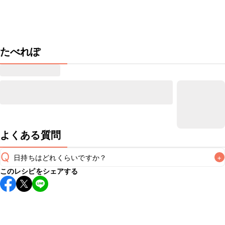
たべれぽ
よくある質問
Q
日持ちはどれくらいですか？
+
このレシピをシェアする
保存期間は冷凍で1週間が目安です。なるべくお早めにお召し
上がりください。

A
※日持ちは目安です。
こちら
の注意事項をご確認の上、正し