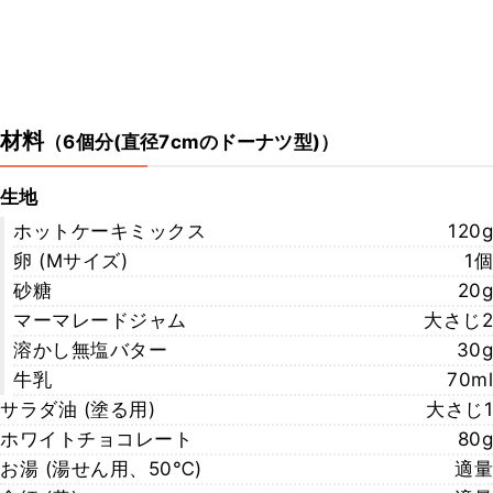
材料
（
6個分(直径7cmのドーナツ型)
）
生地
ホットケーキミックス
120g
卵 (Mサイズ)
1個
砂糖
20g
マーマレードジャム
大さじ2
溶かし無塩バター
30g
牛乳
70ml
サラダ油 (塗る用)
大さじ1
ホワイトチョコレート
80g
お湯 (湯せん用、50℃)
適量