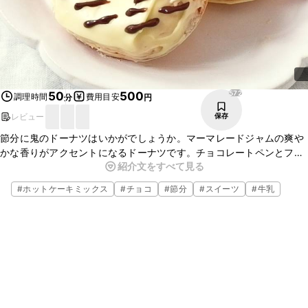
572
50
500
調理時間
費用目安
分
円
レビュー
保存
節分に鬼のドーナツはいかがでしょうか。マーマレードジャムの爽や
かな香りがアクセントになるドーナツです。チョコレートペンとフ
紹介文をすべて見る
リーズドライストロベリーでデコレーションをすることで見た目も可
愛い仕上がりになります。ぜひお試しくださいね。
#
ホットケーキミックス
#
チョコ
#
節分
#
スイーツ
#
牛乳