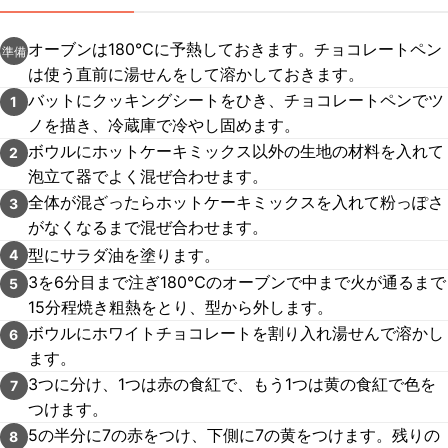
オーブンは180℃に予熱しておきます。チョコレートペン
準備
は使う直前に湯せんをして溶かしておきます。
バットにクッキングシートをひき、チョコレートペンでツ
1
ノを描き、冷蔵庫で冷やし固めます。
ボウルにホットケーキミックス以外の生地の材料を入れて
2
泡立て器でよく混ぜ合わせます。
全体が混ざったらホットケーキミックスを入れて粉っぽさ
3
がなくなるまで混ぜ合わせます。
型にサラダ油を塗ります。
4
3を6分目まで注ぎ180℃のオーブンで中まで火が通るまで
5
15分程焼き粗熱をとり、型から外します。
ボウルにホワイトチョコレートを割り入れ湯せんで溶かし
6
ます。
3つに分け、1つは赤の食紅で、もう1つは黄の食紅で色を
7
つけます。
5の半分に7の赤をつけ、下側に7の黄をつけます。残りの
8