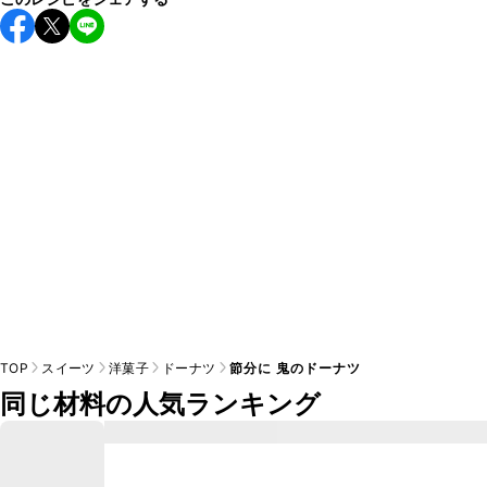
保存期間は冷蔵で2~3日が目安です。なるべくお早めにお召
し上がりください。

A
※日持ちは目安です。
こちら
の注意事項をご確認の上、正し
TOP
スイーツ
洋菓子
ドーナツ
節分に 鬼のドーナツ
同じ材料の人気ランキング