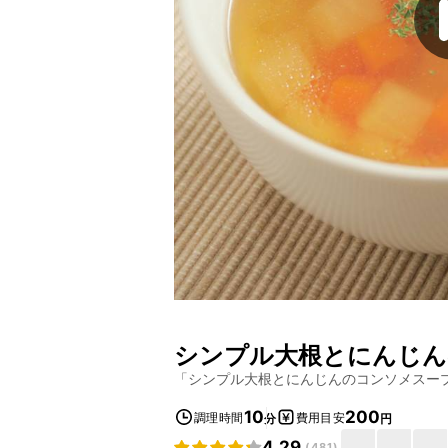
シンプル大根とにんじん
「
シンプル大根とにんじんのコンソメスー
10
200
調理時間
費用目安
分
円
4.29
(
481
)