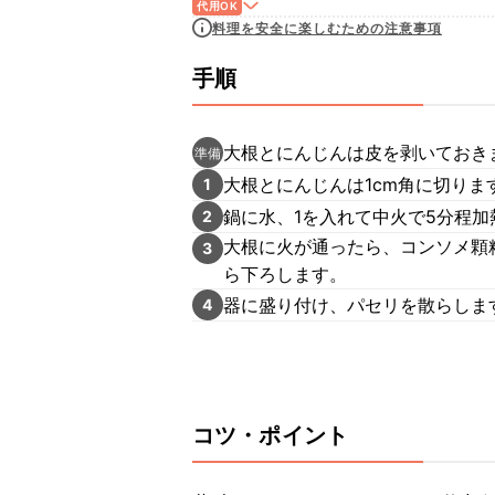
代用OK
料理を安全に楽しむための注意事項
手順
大根とにんじんは皮を剥いておき
準備
大根とにんじんは1cm角に切りま
1
鍋に水、1を入れて中火で5分程加
2
大根に火が通ったら、コンソメ顆
3
ら下ろします。
器に盛り付け、パセリを散らしま
4
コツ・ポイント