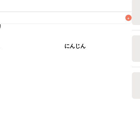
+
リ
なるべくお早めにお召し上がりください。

根
にんじん