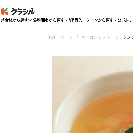
食材から探す
料理名から探す
目的・シーンから探す
公式レ
TOP
スープ・汁物
コンソメスープ
シン