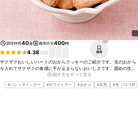
323
40
400
調理時間
費用目安
分
円
4.38
保存
(
17
)
ザクザクおいしいハートのおからクッキーのご紹介です。生のおから
を入れてザクザクの食感に手が止まらないおいしさです。固めの生地
紹介文をすべて見る
なのでお好みの型で楽しめますよ。ぜひ、お試しくださいね。
#
バレンタインデー
#
ホワイトデー
#
おから
#
豆乳
#
冬（12–2月