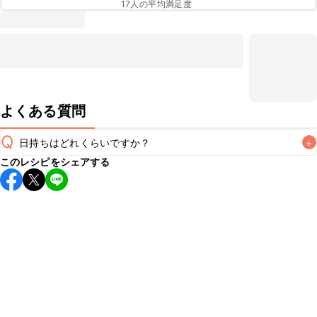
17
人の平均満足度
よくある質問
Q
日持ちはどれくらいですか？
+
このレシピをシェアする
保存期間は常温で2~3日が目安です。なるべくお早めにお召
し上がりください。

A
※日持ちは目安です。
こちら
の注意事項をご確認の上、正し