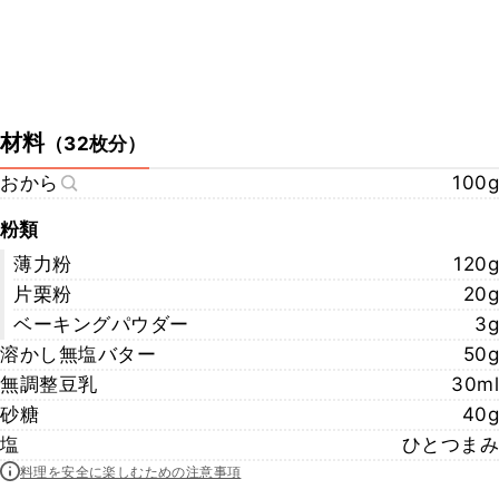
材料
（
32枚分
）
おから
100g
粉類
薄力粉
120g
片栗粉
20g
ベーキングパウダー
3g
溶かし無塩バター
50g
無調整豆乳
30ml
砂糖
40g
塩
ひとつまみ
料理を安全に楽しむための注意事項