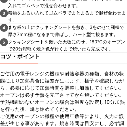
入れてゴムベラで混ぜ合わせます。
粉類をふるい入れてゴムベラでまとまるまで混ぜ合わせま
3
す。
まな板の上にクッキングシートを敷き、3をのせて麺棒で
4
厚さ7mm程になるまで伸ばし、ハート型で抜きます。
クッキングシートを敷いた天板にのせ、180℃のオーブン
5
で20分程軽く焼き色が付くまで焼いたら完成です。
コツ・ポイント
ご使用の電子レンジの機種や耐熱容器の種類、食材の状
態により加熱具合に誤差が生じます。様子を確認しなが
ら、必要に応じて加熱時間を調整し加熱してください。

オーブンは必ず予熱を完了させてから焼いてください。

予熱機能のないオーブンの場合は温度を設定し10分加熱
を行った後、焼き始めてください。

ご使用のオーブンの機種や使用年数等により、火力に誤
差が生じる事があります。焼き時間は目安にし、必ず調