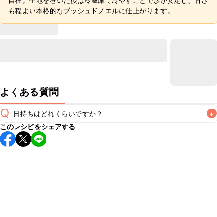
自在。生地を巻いた後は冷蔵庫で冷やすことで形が安定し、甘さ
も程よい本格的なブッシュドノエルに仕上がります。
よくある質問
Q
日持ちはどれくらいですか？
+
このレシピをシェアする
保存期間は冷蔵で当日中が目安です。なるべくお早めにお召
し上がりください。

A
※日持ちは目安です。
こちら
の注意事項をご確認の上、正し