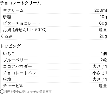
チョコレートクリーム
生クリーム
200ml
砂糖
10g
ビターチョコレート
60g
お湯 (湯せん用・50℃)
適量
くるみ
20g
トッピング
いちご
1個
ブルーベリー
2粒
ココアパウダー
大さじ1
チョコレートペン
小さじ1
粉糖
大さじ1
チャービル
適量
料理を安全に楽しむための注意事項