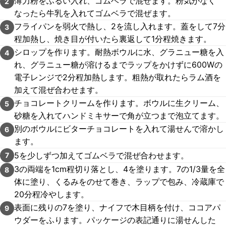
薄力粉をふるい入れ、ゴムベラで混ぜます。粉気がなく
2
なったら牛乳を入れてゴムベラで混ぜます。
フライパンを弱火で熱し、2を流し入れます。蓋をして7分
3
程加熱し、焼き目が付いたら裏返して1分程焼きます。
シロップを作ります。耐熱ボウルに水、グラニュー糖を入
4
れ、グラニュー糖が溶けるまでラップをかけずに600Wの
電子レンジで2分程加熱します。粗熱が取れたらラム酒を
加えて混ぜ合わせます。
チョコレートクリームを作ります。ボウルに生クリーム、
5
砂糖を入れてハンドミキサーで角が立つまで泡立てます。
別のボウルにビターチョコレートを入れて湯せんで溶かし
6
ます。
5を少しずつ加えてゴムベラで混ぜ合わせます。
7
3の両端を1cm程切り落とし、4を塗ります。7の1/3量を全
8
体に塗り、くるみをのせて巻き、ラップで包み、冷蔵庫で
20分程冷やします。
表面に残りの7を塗り、ナイフで木目柄を付け、ココアパ
9
ウダーをふります。パッケージの表記通りに湯せんした