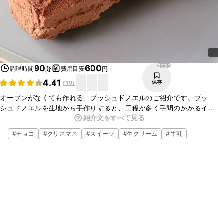
2333
90
600
調理時間
費用目安
分
円
4.41
保存
(
19
)
オーブンがなくても作れる、ブッシュドノエルのご紹介です。ブッ
シュドノエルを生地から手作りすると、工程が多く手間のかかるイ
紹介文をすべて見る
メージですが、こちらのレシピはスポンジ生地をフライパンで焼くの
で、とてもお手軽ですよ。お好みのフルーツやアラザンなどでかわい
#
チョコ
#
クリスマス
#
スイーツ
#
生クリーム
#
牛乳
らしくデコレーションしてみてくださいね。