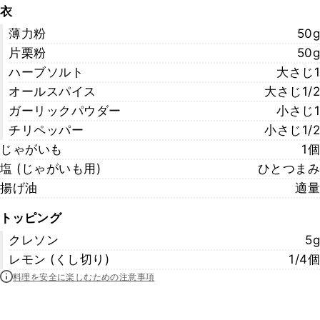
衣
薄力粉
50g
片栗粉
50g
ハーブソルト
大さじ1
オールスパイス
大さじ1/2
ガーリックパウダー
小さじ1
チリペッパー
小さじ1/2
じゃがいも
1個
塩 (じゃがいも用)
ひとつまみ
揚げ油
適量
トッピング
クレソン
5g
レモン (くし切り)
1/4個
料理を安全に楽しむための注意事項