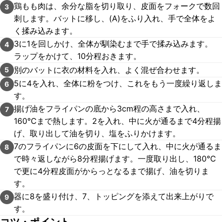
鶏もも肉は、余分な脂を切り取り、皮面をフォークで数回
3
刺します。バットに移し、(A)をふり入れ、手で全体をよ
く揉み込みます。
3に1を回しかけ、全体が馴染むまで手で揉み込みます。
4
ラップをかけて、10分程おきます。
別のバットに衣の材料を入れ、よく混ぜ合わせます。
5
5に4を入れ、全体に粉をつけ、これをもう一度繰り返しま
6
す。
揚げ油をフライパンの底から3cm程の高さまで入れ、
7
160℃まで熱します。2を入れ、中に火が通るまで4分程揚
げ、取り出して油を切り、塩をふりかけます。
7のフライパンに6の皮面を下にして入れ、中に火が通るま
8
で時々返しながら8分程揚げます。一度取り出し、180℃
で更に4分程皮面がからっとなるまで揚げ、油を切りま
す。
器に8を盛り付け、7、トッピングを添えて出来上がりで
9
す。