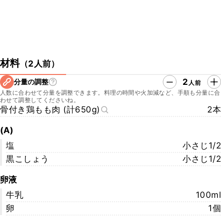
材料
（
2人前
）
2
分量の調整
人前
人数に合わせて分量を調整できます。料理の時間や火加減など、手順も分量に合
わせて調整してくださいね。
骨付き鶏もも肉 (計650g)
2本
(A)
塩
小さじ1/2
黒こしょう
小さじ1/2
卵液
牛乳
100ml
卵
1個