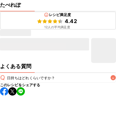
たべれぽ
レシピ満足度
4.42
12
人の平均満足度
よくある質問
Q
日持ちはどれくらいですか？
+
このレシピをシェアする
保存期間は冷蔵で翌日中が目安です。なるべくお早めにお召
し上がりください。

A
※日持ちは目安です。
こちら
の注意事項をご確認の上、正し