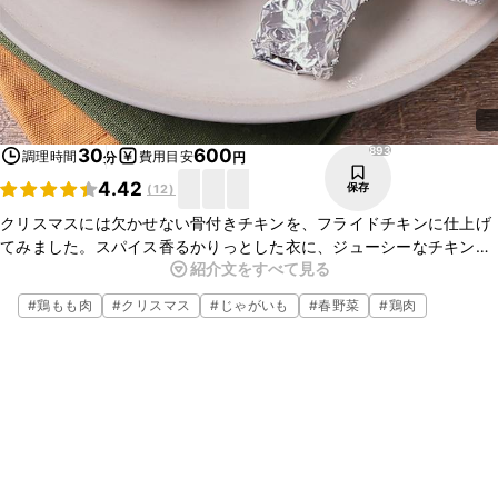
893
30
600
調理時間
費用目安
分
円
4.42
保存
(
12
)
クリスマスには欠かせない骨付きチキンを、フライドチキンに仕上げ
てみました。スパイス香るかりっとした衣に、ジューシーなチキンの
紹介文をすべて見る
旨味が美味しいです。華やかな一品ですので、おもてなしやパー
ティーの一品に、是非お試しくださいね。
#
鶏もも肉
#
クリスマス
#
じゃがいも
#
春野菜
#
鶏肉