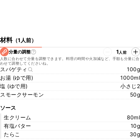
材料
（
1人前
）
1
分量の調整
人前
人数に合わせて分量を調整できます。料理の時間や火加減など、手順も分量に合
わせて調整してくださいね。
スパゲティ
100g
お湯 (ゆで用)
1000ml
塩 (ゆで用)
小さじ2
スモークサーモン
50g
ソース
生クリーム
80ml
有塩バター
10g
たらこ
30g