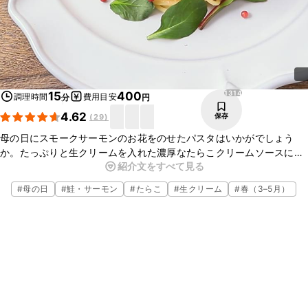
1314
15
400
調理時間
費用目安
分
円
4.62
保存
(
29
)
母の日にスモークサーモンのお花をのせたパスタはいかがでしょう
か。たっぷりと生クリームを入れた濃厚なたらこクリームソースに、
紹介文をすべて見る
スモークサーモンがとてもよく合います。見た目にもかわいらしい一
品ですので、おもてなしにもおすすめです。
#
母の日
#
鮭・サーモン
#
たらこ
#
生クリーム
#
春（3–5月）