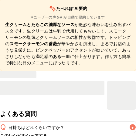
たべれぽ AI要約
※ユーザーの声をAIが自動で要約しています
生クリームとたらこの濃厚なソース
が絶妙な味わいを生み出すパ
スタです。生クリームは牛乳で代用してもおいしく、スモーク
サーモンの塩気とクリームソースの相性が抜群です。トッピング
の
スモークサーモンの薔薇
が華やかさを演出し、まるでお店のよ
うな見栄えに。ピンクペッパーのアクセントが効いていて、あっ
さりしながらも満足感のある一皿に仕上がります。作り方も簡単
で特別な日のメニューにぴったりです。
よくある質問
Q
日持ちはどれくらいですか？
+
このレシピをシェアする