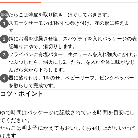
たらこは薄皮を取り除き、ほぐしておきます。
準備
スモークサーモンは1枚ずつ巻き付け、花の形に整えま
1
す。
鍋にお湯を沸騰させ塩、スパゲティを入れパッケージの表
2
記通りにゆで、湯切りします。
フライパンに有塩バター、生クリームを入れ強火にかけふ
3
つふつしたら、弱火にし2、たらこを入れ全体に味がなじ
んだら火から下ろします。
器に盛り付け、1をのせ、ベビーリーフ、ピンクペッパー
4
を散らして完成です。
コツ・ポイント
ゆで時間はパッケージに記載されている時間を目安にし
てください。

たらこは明太子にかえてもおいしくお召し上がりいただ
けます。
