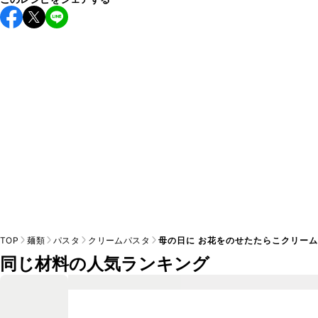
こちらのレシピは出来たてをお召し上がりいただくことをお
すすめします。

A
※日持ちは目安です。
こちら
の注意事項をご確認の上、正し
TOP
麺類
パスタ
クリームパスタ
母の日に お花をのせたたらこクリー
同じ材料の人気ランキング