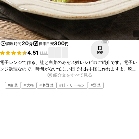
1610
20
300
調理時間
費用目安
分
円
4.51
保存
(
14
)
電子レンジで作る、鮭と白菜のみぞれ煮レシピのご紹介です。電子レ
ンジ調理なので、時間がない忙しい日でもお手軽に作れますよ。晩ご
紹介文をすべて見る
はんのおかずにいかがでしょうか。優しい味で、とても美味しいの
で、ぜひお試しください。
#
白菜
#
大根
#
冬野菜
#
鮭・サーモン
#
野菜