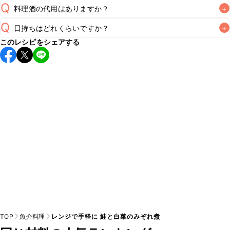
Q
料理酒の代用はありますか？
+
Q
日持ちはどれくらいですか？
+
A
このレシピをシェアする
保存期間は冷蔵で翌日中が目安です。なるべくお早めにお召
し上がりください。

A
※日持ちは目安です。
こちら
の注意事項をご確認の上、正し
TOP
魚介料理
レンジで手軽に 鮭と白菜のみぞれ煮