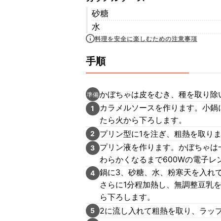
砂糖
水
料理を安全に楽しむための注意事項
手順
かぼちゃは皮をむき、種を取り除
準備
カラメルソースを作ります。小鍋
1
たら火から下ろします。
プリン型に1を注ぎ、粗熱を取り
2
プリン液を作ります。かぼちゃは
3
わらかくなるまで600Wの電子レ
鍋に3、砂糖、水、粉寒天を入れ
4
さらに1分程加熱し、無調整豆乳
ら下ろします。
2に流し入れて粗熱を取り、ラッ
5