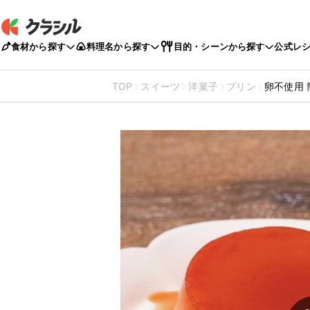
食材から探す
料理名から探す
目的・シーンから探す
公式レ
TOP
スイーツ
洋菓子
プリン
卵不使用 