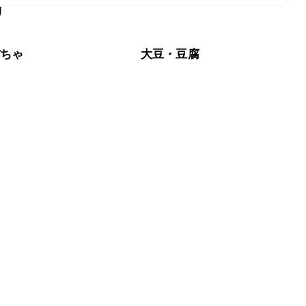
リ
なるべくお早めにお召し上がりください。

ぼちゃ
大豆・豆腐