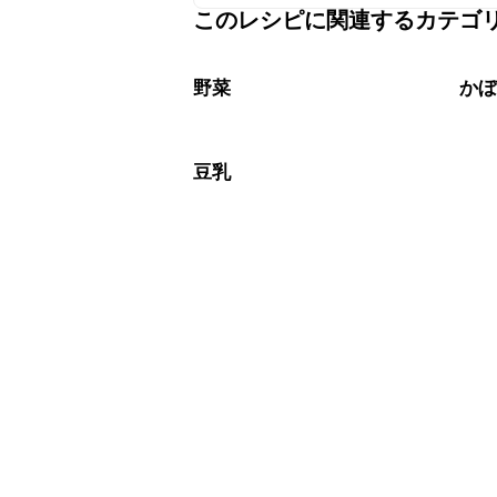
このレシピに関連するカテゴ
保存期間は冷蔵で翌日中が目安です。
A
※日持ちは目安です。
こちら
野菜
か
豆乳