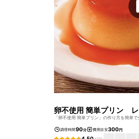
卵不使用 簡単プリン
レ
「
卵不使用 簡単プリン
」の作り方を簡単で
90
300
調理時間
費用目安
分
円
4.50
(
12
)