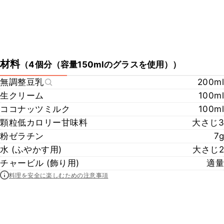
材料
（
4個分（容量150mlのグラスを使用）
）
無調整豆乳
200ml
生クリーム
100ml
ココナッツミルク
100ml
顆粒低カロリー甘味料
大さじ3
粉ゼラチン
7g
水 (ふやかす用)
大さじ2
チャービル (飾り用)
適量
料理を安全に楽しむための注意事項