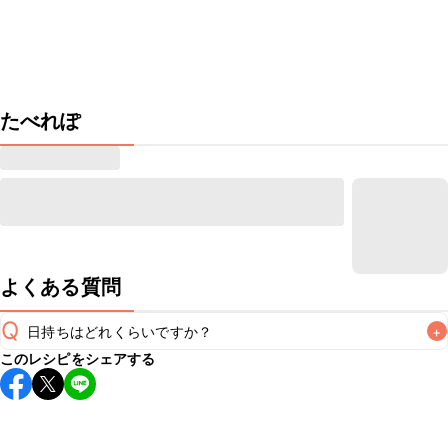
たべれぽ
よくある質問
Q
日持ちはどれくらいですか？
+
このレシピをシェアする
保存期間は冷蔵で翌日中が目安です。なるべくお早めにお召
し上がりください。

A
※日持ちは目安です。
こちら
の注意事項をご確認の上、正し