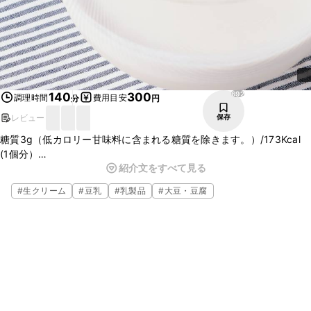
692
140
300
調理時間
費用目安
分
円
レビュー
保存
糖質3g（低カロリー甘味料に含まれる糖質を除きます。）/173Kcal 
(1個分）
紹介文をすべて見る
豆乳のパンナコッタ風のデザートです。ココナッツミルクの優しい風
味と生クリームのコクが合わさり満足感のある味になっています。ぜ
#
生クリーム
#
豆乳
#
乳製品
#
大豆・豆腐
ひお試しくださいね。
※この糖質量・カロリーは調理法等を考慮した栄養計算を行っている
ため、通常のカロリー欄に記載されているクラシル独自計算結果と若
干の差がある場合がございます。ご了承ください。