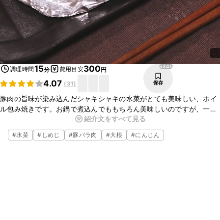
5345
15
300
調理時間
費用目安
分
円
4.07
保存
(
31
)
豚肉の旨味が染み込んだシャキシャキの水菜がとても美味しい、ホイ
ル包み焼きです。お鍋で煮込んでももちろん美味しいのですが、一人
紹介文をすべて見る
ひとり自分のペースで食べられるように、一人前ずつホイル包みにし
ました。簡単ですのでぜひ作ってみてください。
#
水菜
#
しめじ
#
豚バラ肉
#
大根
#
にんじん