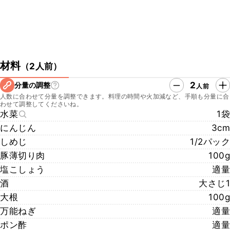
材料
（
2人前
）
2
分量の調整
人前
人数に合わせて分量を調整できます。料理の時間や火加減など、手順も分量に合
わせて調整してくださいね。
水菜
1袋
にんじん
3cm
しめじ
1/2パック
豚薄切り肉
100g
塩こしょう
適量
酒
大さじ1
大根
100g
万能ねぎ
適量
ポン酢
適量