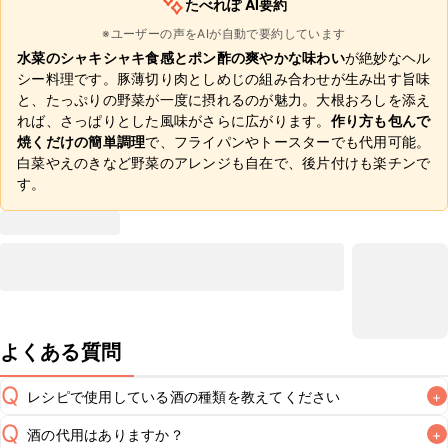
たべれぽ AI要約
※ユーザーの声をAIが自動で要約しています
水菜のシャキシャキ食感とポン酢の爽やかな味わい
が絶妙なヘル
シー料理です。豚薄切り肉としめじの組み合わせが生み出す旨味
と、たっぷりの野菜が一度に摂れるのが魅力。大根おろしを添え
れば、さっぱりとした風味がさらに広がります。
作り方も包んで
焼くだけの簡単調理
で、フライパンやトースターでも代用可能。
白菜やえのきなど野菜のアレンジも自在で、後片付けも楽チンで
す。
よくある質問
Q
レシピで使用している酒の種類を教えてください
+
Q
酒の代用はありますか？
+