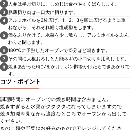
人参は半月切りに、しめじは食べやすくばらします。
2
豚薄切り肉は一口大に切ります。
3
アルミホイルを2枚広げ、1、2、3を順に広げるように重
4
ねながら、それぞれ軽く塩胡椒をします。
酒をふりかけて、水菜を少し散らし、アルミホイルをふん
5
わりと閉じます。
180℃に予熱したオーブンで15分ほど焼きます。
6
その間に大根おろしと万能ネギの小口切りを用意します。
7
焼きあがった6に7をかけ、ポン酢をかけたらできあがりで
8
す。
コツ・ポイント
調理時間にオーブンでの焼き時間は含みません。

焼きすぎると水菜がクタクタになってしまいますので、
焼き加減を見ながら適度なところでオーブンから出して
ください。

きのこ類や野菜はお好みのものでアレンジしてくださ