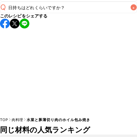
A
Q
日持ちはどれくらいですか？
+
A
このレシピをシェアする
保存期間は冷蔵で翌日中が目安です。なるべくお早めにお召
し上がりください。

A
※日持ちは目安です。
こちら
の注意事項をご確認の上、正し
TOP
肉料理
水菜と豚薄切り肉のホイル包み焼き
同じ材料の人気ランキング