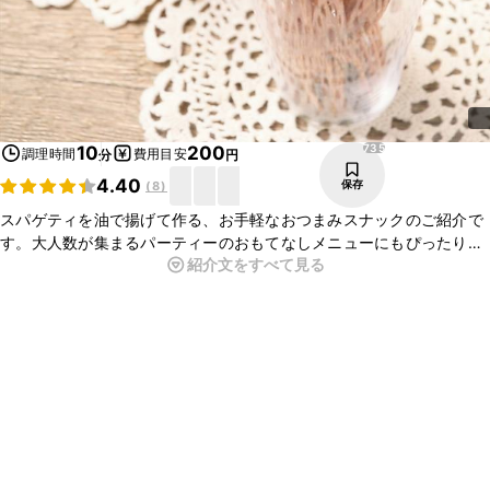
735
10
200
調理時間
費用目安
分
円
4.40
保存
(
8
)
スパゲティを油で揚げて作る、お手軽なおつまみスナックのご紹介で
す。大人数が集まるパーティーのおもてなしメニューにもぴったりで
紹介文をすべて見る
すよ。揚げるだけで簡単にお作り頂けますので、この機会に是非作っ
てみてくださいね。