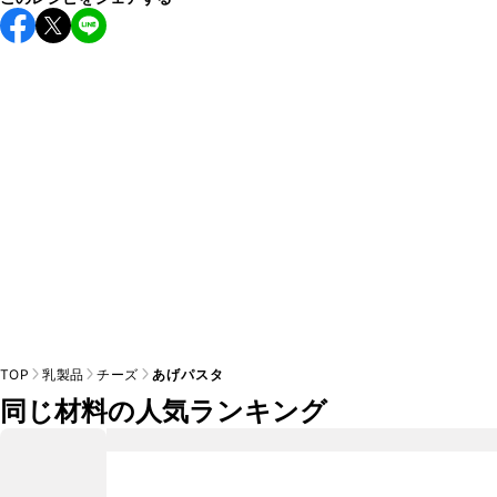
保存期間は常温で翌日中が目安です。なるべくお早めにお召
し上がりください。

A
※日持ちは目安です。
こちら
の注意事項をご確認の上、正し
TOP
乳製品
チーズ
あげパスタ
同じ材料の人気ランキング