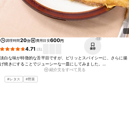
224
20
600
調理時間
費用目安
分
円
4.71
保存
(
5
)
淡白な味が特徴的な舌平目ですが、ピリッとスパイシーに、さらに揚
げ焼きにすることでジューシーな一皿にしてみました。
紹介文をすべて見る
少量の油で調理可能なので、揚げ物が苦手な方でも簡単に作ることが
できます。
#
レタス
#
野菜
定番のムニエルもいいですが、こんな食べ方もぜひ試してみてくださ
い。