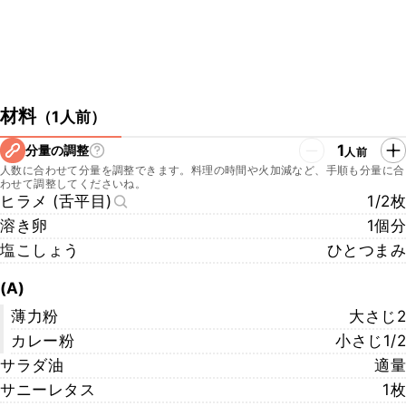
材料
（
1人前
）
1
分量の調整
人前
人数に合わせて分量を調整できます。料理の時間や火加減など、手順も分量に合
わせて調整してくださいね。
ヒラメ (舌平目)
1/2枚
溶き卵
1個分
塩こしょう
ひとつまみ
(A)
薄力粉
大さじ2
カレー粉
小さじ1/2
サラダ油
適量
サニーレタス
1枚