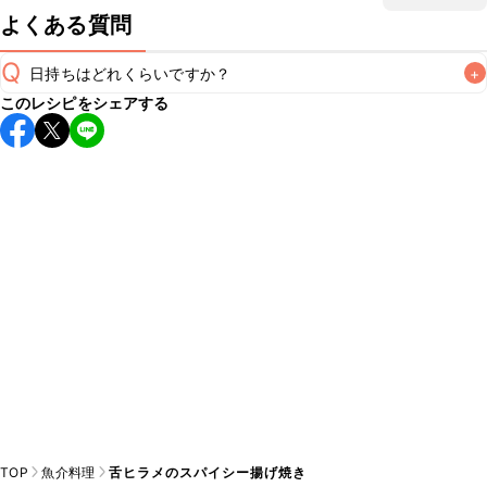
よくある質問
Q
日持ちはどれくらいですか？
+
このレシピをシェアする
保存期間は冷蔵で翌日中が目安です。なるべくお早めにお召
し上がりください。

A
※日持ちは目安です。
こちら
の注意事項をご確認の上、正し
TOP
魚介料理
舌ヒラメのスパイシー揚げ焼き