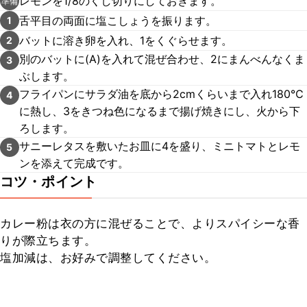
レモンを1/8のくし切りにしておきます。
準備
舌平目の両面に塩こしょうを振ります。
1
バットに溶き卵を入れ、1をくぐらせます。
2
別のバットに(A)を入れて混ぜ合わせ、2にまんべんなくま
3
ぶします。
フライパンにサラダ油を底から2cmくらいまで入れ180℃
4
に熱し、3をきつね色になるまで揚げ焼きにし、火から下
ろします。
サニーレタスを敷いたお皿に4を盛り、ミニトマトとレモ
5
ンを添えて完成です。
コツ・ポイント
カレー粉は衣の方に混ぜることで、よりスパイシーな香
りが際立ちます。

塩加減は、お好みで調整してください。