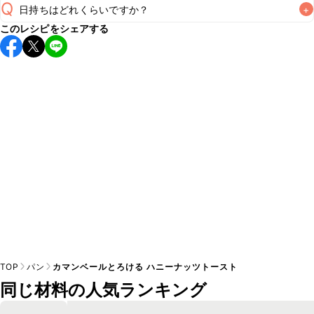
Q
日持ちはどれくらいですか？
+
このレシピをシェアする
保存期間は冷蔵で当日中が目安です。なるべくお早めにお召
し上がりください。

A
※日持ちは目安です。
こちら
の注意事項をご確認の上、正し
TOP
パン
カマンベールとろける ハニーナッツトースト
同じ材料の人気ランキング