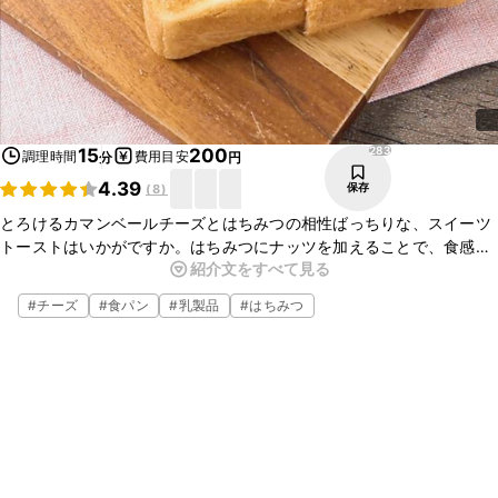
283
15
200
調理時間
費用目安
分
円
4.39
保存
(
8
)
とろけるカマンベールチーズとはちみつの相性ばっちりな、スイーツ
トーストはいかがですか。はちみつにナッツを加えることで、食感も
紹介文をすべて見る
楽しい仕上がりです。お休みの日のブランチにもおすすめですよ。ぜ
ひ、お試しください。
#
チーズ
#
食パン
#
乳製品
#
はちみつ