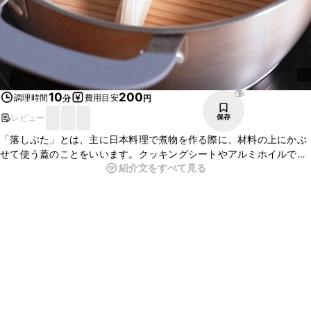
42
10
200
調理時間
費用目安
分
円
レビュー
保存
「落しぶた」とは、主に日本料理で煮物を作る際に、材料の上にかぶ
せて使う蓋のことをいいます。クッキングシートやアルミホイルで落
紹介文をすべて見る
しぶたをつくることも増えましたが、市販の落しぶたは繰り返し使っ
ているうちに愛着が湧きますよ。落しぶたを使うことで、煮汁が対流
しやすくなり、少ない煮汁でスピーディーに食材に味を染み込ませる
ことができます。また、食材の煮崩れ防止にも効果的です。落しぶた
を上手に使って、料理の幅を広げてみてくださいね。