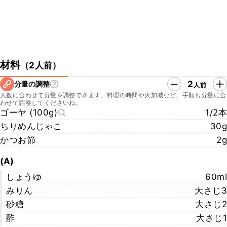
材料
（
2人前
）
2
分量の調整
人前
人数に合わせて分量を調整できます。料理の時間や火加減など、手順も分量に合
わせて調整してくださいね。
ゴーヤ (100g)
1/2本
ちりめんじゃこ
30g
かつお節
2g
(A)
しょうゆ
60ml
みりん
大さじ3
砂糖
大さじ2
酢
大さじ1