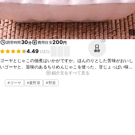
886
30
200
調理時間
費用目安
分
円
4.49
保存
(
127
)
ゴーヤとじゃこの佃煮はいかがですか。ほんのりとした苦味がおいし
いゴーヤと、旨味のあるちりめんじゃこを使った、甘じょっぱい味つ
紹介文をすべて見る
けの佃煮は、ごはんのお供にぴったりですよ。簡単に作ることができ
るので、ぜひお試しください。
#
ゴーヤ
#
夏野菜
#
野菜