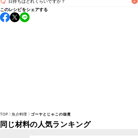
Q
日持ちはどれくらいですか？
+
このレシピをシェアする
保存期間は冷蔵で2~3日が目安です。なるべくお早めにお召
し上がりください。

A
※日持ちは目安です。
こちら
の注意事項をご確認の上、正し
TOP
魚介料理
ゴーヤとじゃこの佃煮
同じ材料の人気ランキング