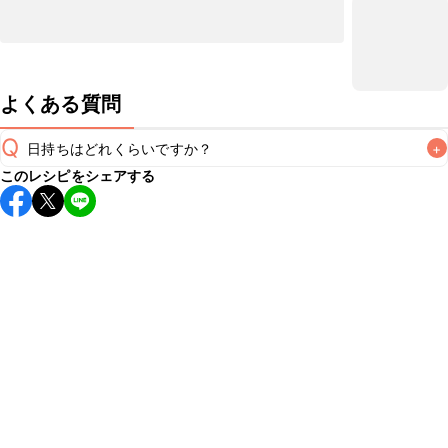
よくある質問
Q
日持ちはどれくらいですか？
+
このレシピをシェアする
保存期間は冷蔵で翌日中が目安です。なるべくお早めにお召
し上がりください。

A
※日持ちは目安です。
こちら
の注意事項をご確認の上、正し