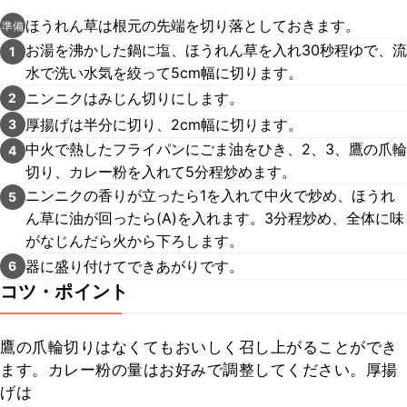
ほうれん草は根元の先端を切り落としておきます。
準備
お湯を沸かした鍋に塩、ほうれん草を入れ30秒程ゆで、流
1
水で洗い水気を絞って5cm幅に切ります。
ニンニクはみじん切りにします。
2
厚揚げは半分に切り、2cm幅に切ります。
3
中火で熱したフライパンにごま油をひき、2、3、鷹の爪輪
4
切り、カレー粉を入れて5分程炒めます。
ニンニクの香りが立ったら1を入れて中火で炒め、ほうれ
5
ん草に油が回ったら(A)を入れます。3分程炒め、全体に味
がなじんだら火から下ろします。
器に盛り付けてできあがりです。
6
コツ・ポイント
鷹の爪輪切りはなくてもおいしく召し上がることができ
ます。カレー粉の量はお好みで調整してください。厚揚
げは
