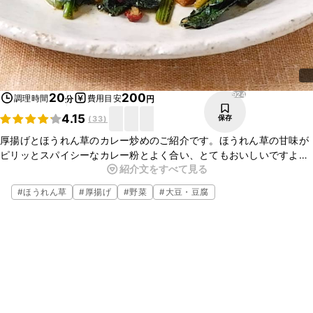
924
20
200
調理時間
費用目安
分
円
4.15
保存
(
33
)
厚揚げとほうれん草のカレー炒めのご紹介です。ほうれん草の甘味が
ピリッとスパイシーなカレー粉とよく合い、とてもおいしいですよ。
紹介文をすべて見る
お酒にもごはんにも合いますので、あともう一品ほしい時にぜひお試
しくださいね。
#
ほうれん草
#
厚揚げ
#
野菜
#
大豆・豆腐