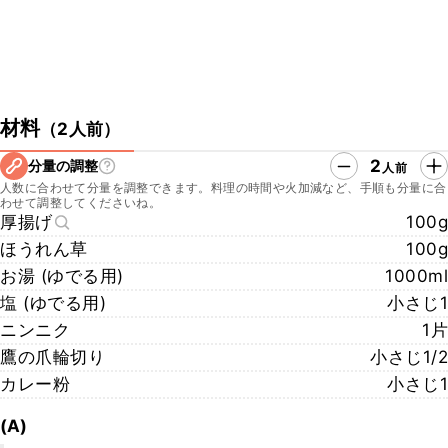
材料
（
2人前
）
2
分量の調整
人前
人数に合わせて分量を調整できます。料理の時間や火加減など、手順も分量に合
わせて調整してくださいね。
厚揚げ
100g
ほうれん草
100g
お湯 (ゆでる用)
1000ml
塩 (ゆでる用)
小さじ1
ニンニク
1片
鷹の爪輪切り
小さじ1/2
カレー粉
小さじ1
(A)