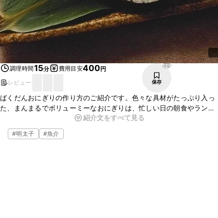
125
15
400
調理時間
費用目安
分
円
レビュー
保存
ばくだんおにぎりの作り方のご紹介です。色々な具材がたっぷり入っ
た、まんまるでボリューミーなおにぎりは、忙しい日の朝食やランチ
紹介文をすべて見る
にぴったりのおにぎりですよ。お好みの具材を入れてお作りいただけ
るので、ぜひお試しくださいね。
#
明太子
#
魚介