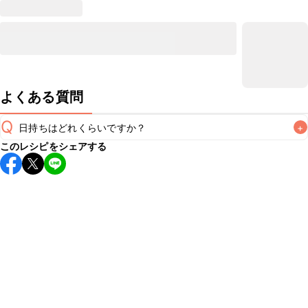
よくある質問
Q
日持ちはどれくらいですか？
+
このレシピをシェアする
保存期間は冷蔵で当日中が目安です。なるべくお早めにお召
し上がりください。

A
※日持ちは目安です。
こちら
の注意事項をご確認の上、正し