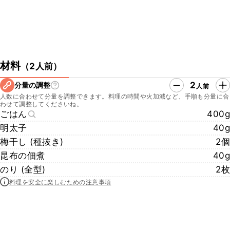
材料
（
2人前
）
2
分量の調整
人前
人数に合わせて分量を調整できます。料理の時間や火加減など、手順も分量に合
わせて調整してくださいね。
ごはん
400g
明太子
40g
梅干し (種抜き)
2個
昆布の佃煮
40g
のり (全型)
2枚
料理を安全に楽しむための注意事項