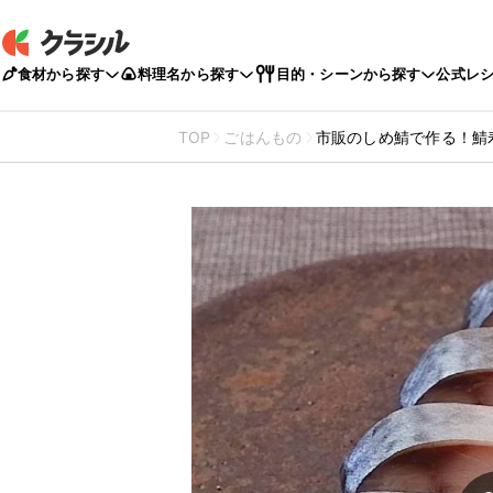
食材から探す
料理名から探す
目的・シーンから探す
公式レ
TOP
ごはんもの
市販のしめ鯖で作る！鯖