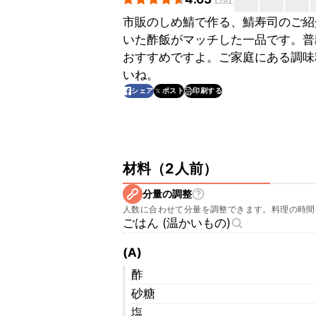
市販のしめ鯖で作る、鯖寿司のご紹
いた酢飯がマッチした一品です。普
おすすめですよ。ご家庭にある調味
いね。
印刷する
シェア
ポスト
材料
（
2人前
）
分量の調整
人数に合わせて分量を調整できます。料理の時間
ごはん (温かいもの)
(A)
酢
砂糖
塩