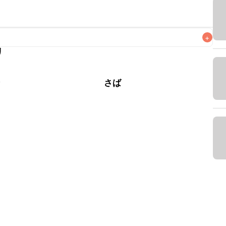
+
リ
なるべくお早めにお召し上がりください。

介
さば