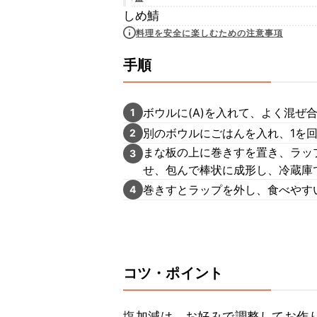
しめ鯖
料理を安全に楽しむための注意事項
手順
ボウルに(A)を入れて、よく混ぜ
1
別のボウルにごはんを入れ、1を
2
まな板の上に巻きすを置き、ラッ
3
せ、包んで棒状に成形し、冷蔵庫
巻きすとラップを外し、食べやす
4
コツ・ポイント
塩加減は、お好みで調整してお作り