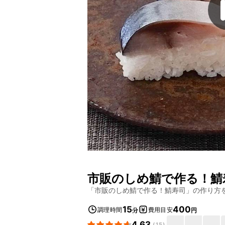
市販のしめ鯖で作る！鯖
「
市販のしめ鯖で作る！鯖寿司
」の作り方
15
400
調理時間
費用目安
分
円
4.63
(
15
)