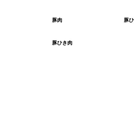
豚肉
豚
豚ひき肉