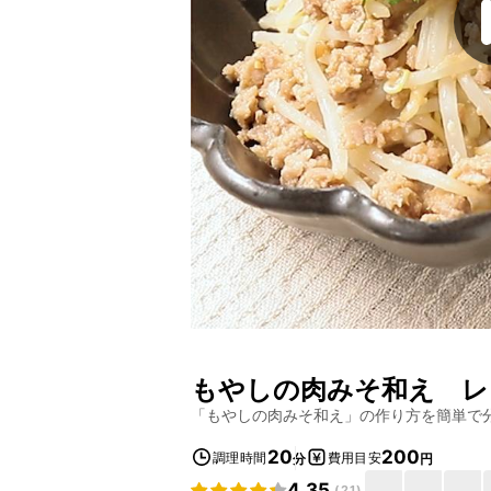
もやしの肉みそ和え
レ
「
もやしの肉みそ和え
」の作り方を簡単で
20
200
調理時間
費用目安
分
円
4.35
(
21
)