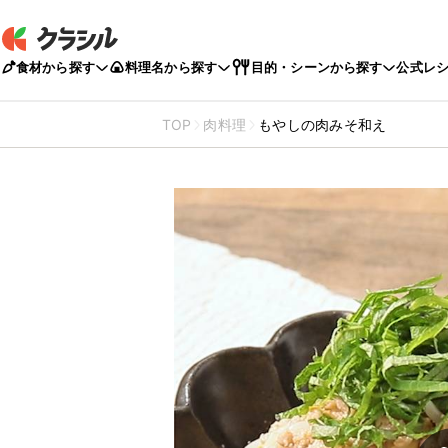
食材から探す
料理名から探す
目的・シーンから探す
公式レ
TOP
肉料理
もやしの肉みそ和え