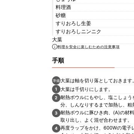
料理酒
砂糖
すりおろし生姜
すりおろしニンニク
大葉
料理を安全に楽しむための注意事項
手順
大葉は軸を切り落としておきます
準備
大葉は千切りにします。
1
耐熱ボウルにもやし、塩こしょう
2
分、しんなりするまで加熱し、粗
耐熱ボウルに豚ひき肉、(A)の材
3
取り出し、よく混ぜ合わせます。
再度ラップをかけ、600Wの電子
4