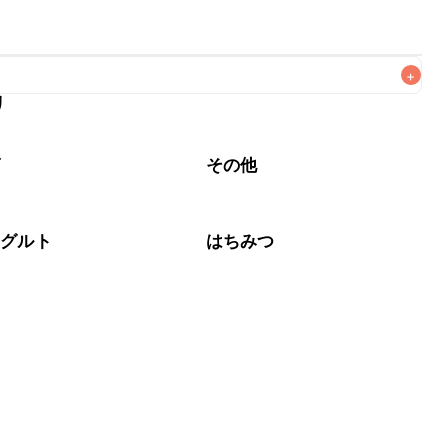
+
リ
なるべくお早めにお召し上がりください。

ば
その他
ーグルト
はちみつ