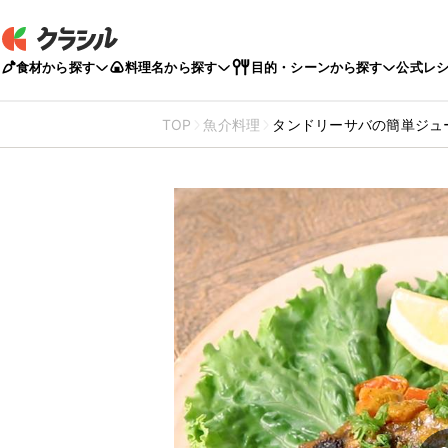
食材から探す
料理名から探す
目的・シーンから探す
公式レ
TOP
魚介料理
タンドリーサバの簡単ジュ