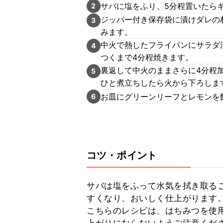
サバに塩をふり、5分程置いたら
2
ジッパー付き保存袋に漬けダレの
3
みます。
中火で熱したフライパンにサラダ
4
つくまで4分程焼きます。
裏返して中火のままさらに4分程
5
ひと煮立ちしたら火から下ろしま
お皿にグリーンリーフとレモンを
6
コツ・ポイント
サバは塩をふって水気を拭き取る
すくなり、おいしく仕上がります。
こちらのレシピは、はちみつを使