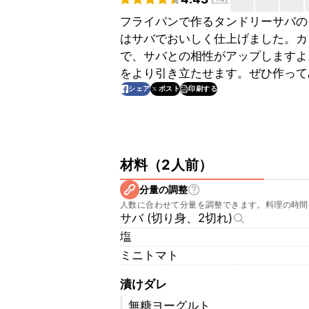
フライパンで作るタンドリーサバの
はサバでおいしく仕上げました。カ
で、サバとの相性がアップしますよ
をより引き立たせます。ぜひ作って
印刷する
シェア
ポスト
材料
（
2人前
）
分量の調整
人数に合わせて分量を調整できます。料理の時間
サバ (切り身、2切れ)
塩
ミニトマト
漬けダレ
無糖ヨーグルト