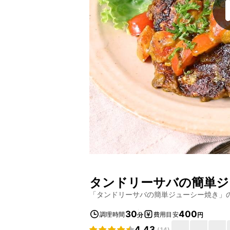
タンドリーサバの簡単ジ
「
タンドリーサバの簡単ジューシー焼き
」
30
400
調理時間
費用目安
分
円
4.43
(
14
)