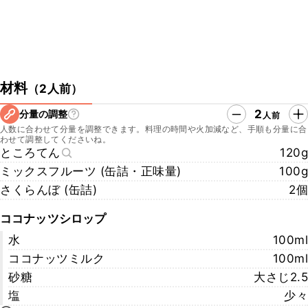
材料
（
2人前
）
2
分量の調整
人前
人数に合わせて分量を調整できます。料理の時間や火加減など、手順も分量に合
わせて調整してくださいね。
ところてん
120g
ミックスフルーツ (缶詰・正味量)
100g
さくらんぼ (缶詰)
2個
ココナッツシロップ
水
100ml
ココナッツミルク
100ml
砂糖
大さじ2.5
塩
少々