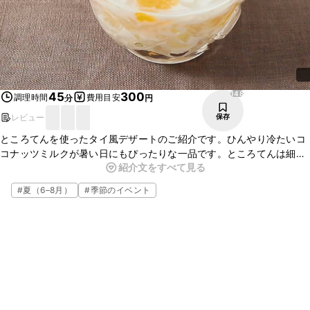
148
45
300
調理時間
費用目安
分
円
レビュー
保存
ところてんを使ったタイ風デザートのご紹介です。ひんやり冷たいコ
コナッツミルクが暑い日にもぴったりな一品です。ところてんは細か
紹介文をすべて見る
く切ることで、スプーンでも食べやすくなります。タイ風のデザート
がお家でも作れるので、ぜひ試してみて下さい。
#
夏（6–8月）
#
季節のイベント