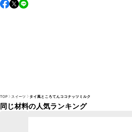
保存期間は冷蔵で当日中が目安です。なるべくお早めにお召
し上がりください。

A
※日持ちは目安です。
こちら
の注意事項をご確認の上、正し
TOP
スイーツ
タイ風ところてんココナッツミルク
同じ材料の人気ランキング