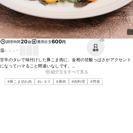
107
20
600
調理時間
費用目安
分
円
レビュー
保存
甘辛のタレで味付けした豚こま肉に、金柑の甘酸っぱさがアクセント
になってハマること間違いなしです。
紹介文をすべて見る
お肉が入っているのでボリューミーなサラダですが、フルーティーな
味わいでさっぱりといただけます。ぜひ、試してみてください。
#
豚こま切れ肉
#
レタス
#
豚肉
#
肉料理
#
野菜