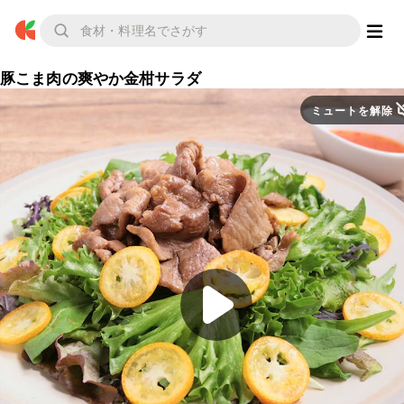
豚こま肉の爽やか金柑サラダ
ミュートを解除