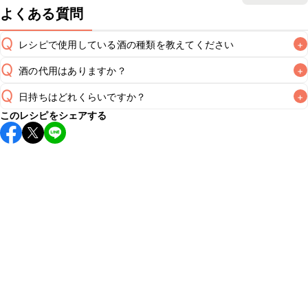
よくある質問
Q
レシピで使用している酒の種類を教えてください
+
Q
酒の代用はありますか？
+
A
Q
日持ちはどれくらいですか？
+
A
このレシピをシェアする
保存期間は冷蔵で当日中が目安です。なるべくお早めにお召
し上がりください。

A
※日持ちは目安です。
こちら
の注意事項をご確認の上、正し