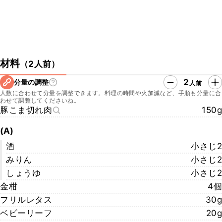
材料
（
2人前
）
2
分量の調整
人前
人数に合わせて分量を調整できます。料理の時間や火加減など、手順も分量に合
わせて調整してくださいね。
豚こま切れ肉
150g
(A)
酒
小さじ2
みりん
小さじ2
しょうゆ
小さじ2
金柑
4個
フリルレタス
30g
ベビーリーフ
20g