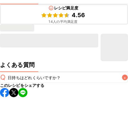
レシピ満足度
4.56
14
人の平均満足度
よくある質問
Q
日持ちはどれくらいですか？
+
このレシピをシェアする
保存期間は冷蔵で翌日中が目安です。なるべくお早めにお召
し上がりください。

A
※日持ちは目安です。
こちら
の注意事項をご確認の上、正し