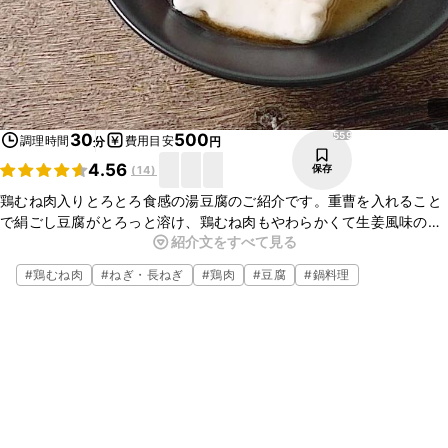
559
30
500
調理時間
費用目安
分
円
4.56
保存
(
14
)
鶏むね肉入りとろとろ食感の湯豆腐のご紹介です。重曹を入れること
で絹ごし豆腐がとろっと溶け、鶏むね肉もやわらかくて生姜風味の塩
紹介文をすべて見る
ダレがさっぱりとしていてお箸が止まらないおいしさですよ。そうめ
んもつるつるとした食感で喉ごしよく頂けます。お手軽な材料ででき
#
鶏むね肉
#
ねぎ・長ねぎ
#
鶏肉
#
豆腐
#
鍋料理
ますのでぜひ、お試しくださいね。