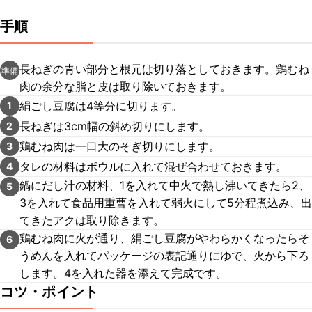
手順
長ねぎの青い部分と根元は切り落としておきます。鶏むね
準備
肉の余分な脂と皮は取り除いておきます。
絹ごし豆腐は4等分に切ります。
1
長ねぎは3cm幅の斜め切りにします。
2
鶏むね肉は一口大のそぎ切りにします。
3
タレの材料はボウルに入れて混ぜ合わせておきます。
4
鍋にだし汁の材料、1を入れて中火で熱し沸いてきたら2、
5
3を入れて食品用重曹を入れて弱火にして5分程煮込み、出
てきたアクは取り除きます。
鶏むね肉に火が通り、絹ごし豆腐がやわらかくなったらそ
6
うめんを入れてパッケージの表記通りにゆで、火から下ろ
します。4を入れた器を添えて完成です。
コツ・ポイント