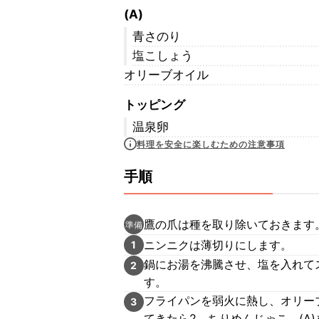
(A)
青さのり
塩こしょう
オリーブオイル
トッピング
温泉卵
料理を安全に楽しむための注意事項
手順
鷹の爪は種を取り除いておきます
準備
ニンニクは薄切りにします。
1
鍋にお湯を沸騰させ、塩を入れて
2
す。
フライパンを弱火に熱し、オリー
3
てきたら2、ちりめんじゃこ、(A