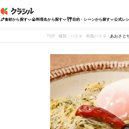
食材から探す
料理名から探す
目的・シーンから探す
公式レ
TOP
麺類
パスタ
和風パスタ
あおさと