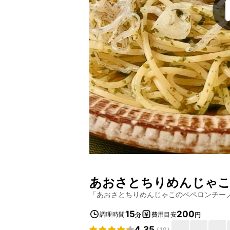
あおさとちりめんじゃ
「
あおさとちりめんじゃこのペペロンチー
15
200
調理時間
費用目安
分
円
4.35
(
10
)