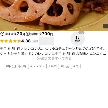
1005
20
700
調理時間
費用目安
分
円
4.38
保存
(
49
)
牛こま切れ肉とレンコンのめんつゆコチュジャン炒めのご紹介です。
シャキシャキほくほくのレンコンに牛こま切れ肉の旨味とニンニク、
紹介文をすべて見る
コチュジャンの風味が加わり、やみつきになる一品です。ごはんのお
供におすすめなので、ぜひ作ってみてくださいね。
#
牛こま切れ肉
#
レンコン
#
牛肉
#
野菜
#
肉