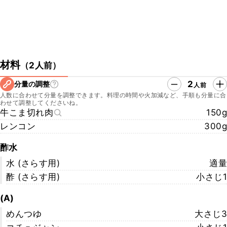
材料
（
2人前
）
2
分量の調整
人前
人数に合わせて分量を調整できます。料理の時間や火加減など、手順も分量に合
わせて調整してくださいね。
牛こま切れ肉
150g
レンコン
300g
酢水
水 (さらす用)
適量
酢 (さらす用)
小さじ1
(A)
めんつゆ
大さじ3