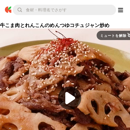
牛こま肉とれんこんのめんつゆコチュジャン炒め
ミュートを解除