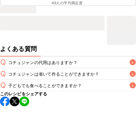
49
人の平均満足度
よくある質問
Q
コチュジャンの代用はありますか？
+
Q
コチュジャンは省いて作ることができますか？
+
A
コチュジャンの代用は
こちら
Q
子どもでも食べることができますか？
+
使用量が少ない場合は省いてもお作りいただけますが、メイ
このレシピをシェアする
ンの味付けとして使用している場合は省くと味がぼやける可
A
コチュジャンは甘辛い風味が特徴の食材なため、お子様や辛
能性があるため、 
こちら
 の食材で味を調えて仕上げること
い味付けが苦手な方は風味や刺激を強く感じる可能性がござ
います。使用する食材や味付けにつきましては普段のお子様
A
の食事内容にあわせて変更し、ご家庭でお召し上がりいただ
けるかをご判断いただいた上で、安全にクラシルレシピをご